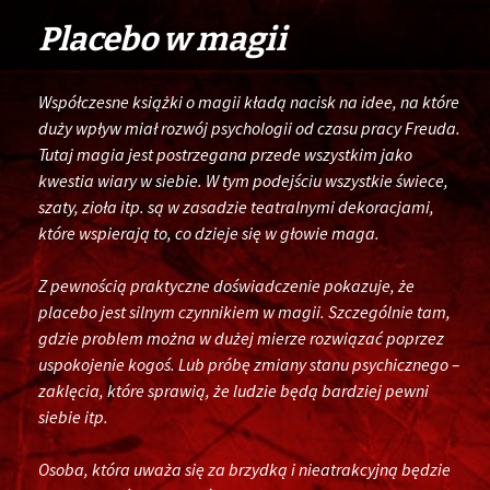
Placebo w magii
Współczesne książki o magii kładą nacisk na idee, na które
duży wpływ miał rozwój psychologii od czasu pracy Freuda.
Tutaj magia jest postrzegana przede wszystkim jako
kwestia wiary w siebie. W tym podejściu wszystkie świece,
szaty, zioła itp. są w zasadzie teatralnymi dekoracjami,
które wspierają to, co dzieje się w głowie maga.
Z pewnością praktyczne doświadczenie pokazuje, że
placebo jest silnym czynnikiem w magii. Szczególnie tam,
gdzie problem można w dużej mierze rozwiązać poprzez
uspokojenie kogoś. Lub próbę zmiany stanu psychicznego –
zaklęcia, które sprawią, że ludzie będą bardziej pewni
siebie itp.
Osoba, która uważa się za brzydką i nieatrakcyjną będzie