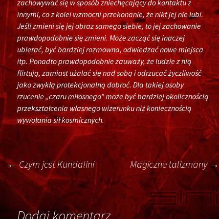
zachowywać się w sposób zniechęcający do kontaktu z
innymi, co z kolei wzmocni przekonanie, że nikt jej nie lubi.
Jeśli zmieni się jej obraz samego siebie, to jej zachowanie
prawdopodobnie się zmieni. Może zacząć się inaczej
ubierać, być bardziej rozmowna, odwiedzać nowe miejsca
itp. Ponadto prawdopodobnie zauważy, że ludzie z nią
flirtują, zamiast użalać się nad sobą i odrzucać życzliwość
jako zwykłą protekcjonalną dobroć. Dla takiej osoby
rzucenie „czaru miłosnego” może być bardziej okolicznością
przekształcenia własnego wizerunku niż koniecznością
wywołania sił kosmicznych.
Post
←
Czym jest Kundalini
Magiczne talizmany
→
navigation
Dodaj komentarz