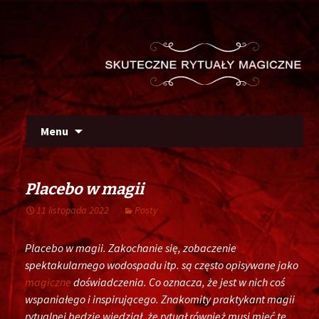
Szu
Skip
Menu
to
content
Placebo w magii
11 listopada 2022
Posty
Placebo w magii. Zakochanie się, zobaczenie
spektakularnego wodospadu itp. są często opisywane jako
magiczne
doświadczenia. Co oznacza, że ​​jest w nich coś
wspaniałego i inspirującego. Znakomity praktykant magii
rytualnej będzie wiedział, że rytuał również musi mieć tę