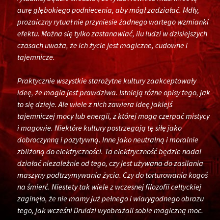
aurę głębokiego podniecenia, aby mógł zadziałać. Mdły,
prozaiczny rytuał nie przyniesie żadnego wartego wzmianki
efektu. Można się tylko zastanawiać, ilu ludzi w dzisiejszych
czasach uważa, że ​​ich życie jest magiczne, cudowne i
tajemnicze.
Praktycznie wszystkie starożytne kultury zaakceptowały
ideę, że magia jest prawdziwa. Istnieją różne opisy tego, jak
to się dzieje. Ale wiele z nich zawiera ideę jakiejś
tajemniczej mocy lub energii, z której mogą czerpać mistycy
i magowie. Niektóre kultury postrzegają tę siłę jako
dobroczynną i pozytywną. Inne jako neutralną i moralnie
zbliżoną do elektryczności. Ta elektryczność będzie nadal
działać niezależnie od tego, czy jest używana do zasilania
maszyny podtrzymywania życia. Czy do torturowania kogoś
na śmierć. Niestety tak wiele z wczesnej filozofii celtyckiej
zaginęło, że nie mamy już pełnego i wiarygodnego obrazu
tego, jak wcześni Druidzi wyobrażali sobie magiczną moc.