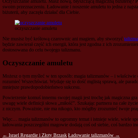
Oczyszczanie amuletu. Masz nową, błyszczącą magiczną biżuterię? P
swoim przeznaczeniu. Ładowanie i noszenie amuletu to jedna z najst
biżuterii, aby zaczęła działać dla Ciebie.
oczyszczanie amuletu
Nie musisz być królową czarownic ani magiem, aby stworzyć
talizm
będzie zawierał część ich energii, która jest zgodna z ich zrozumieni
dostosowana do celu twojego talizmanu.
Oczyszczanie amuletu
Możesz o tym myśleć w ten sposób: magia talizmanów – i właściwie c
rozumieć Wszechświat. Wydaje się to dość mglistą sprawą, ale parado
mniejsze prawdopodobieństwo sukcesu.
Powierzenie komuś innemu swojej magii jest trochę jak magiczna g
uwagę wiele definicji słowa „miłość”. Szukając partnera na całe ż
z niczym. Poważnie, nie ma nikogo, kto mógłby zrozumieć twoje prag
Więc… magia talizmanów to ogromny temat i istnieje wiele, wiele s
ładowania poszczególni magowie dodają coś od siebie, coś bardzo i
Post
←
Israel Regardie i Złoty Brzask
Ładowanie talizmanów
→