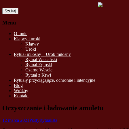
Szukaj:
Menu
Skip
O mnie
to
Klątwy i uroki
content
Klątwy
Uroki
Rytuał miłosny – Urok miłosny
Rytuał Wiccański
Rytuał Egipski
Czarne Wesele
Rytuał z Krwi
Rytuały przyciągające, ochronne i intencyjne
Blog
Wróżby
Kontakt
Oczyszczanie i ładowanie amuletu
12 marca 2021
Posty
Rytualista