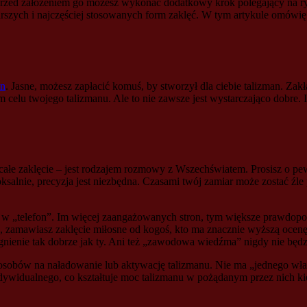
rzed założeniem go możesz wykonać dodatkowy krok polegający na ryt
arszych i najczęściej stosowanych form zaklęć. W tym artykule omówię
an
. Jasne, możesz zapłacić komuś, by stworzył dla ciebie talizman. Zakł
em celu twojego talizmanu. Ale to nie zawsze jest wystarczająco dobre. I
ałe zaklęcie – jest rodzajem rozmowy z Wszechświatem. Prosisz o pew
ksalnie, precyzja jest niezbędna. Czasami twój zamiar może zostać źle
ra w „telefon”. Im więcej zaangażowanych stron, tym większe prawdo
ycie, zamawiasz zaklęcie miłosne od kogoś, kto ma znacznie wyższą o
nienie tak dobrze jak ty. Ani też „zawodowa wiedźma” nigdy nie będz
posobów na naładowanie lub aktywację talizmanu. Nie ma „jednego wła
ndywidualnego, co kształtuje moc talizmanu w pożądanym przez nich k