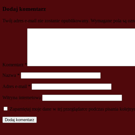
navigation
Dodaj komentarz
Twój adres e-mail nie zostanie opublikowany.
Wymagane pola są oz
Komentarz
*
Nazwa
*
Adres e-mail
*
Witryna internetowa
Zapamiętaj moje dane w tej przeglądarce podczas pisania kolejny