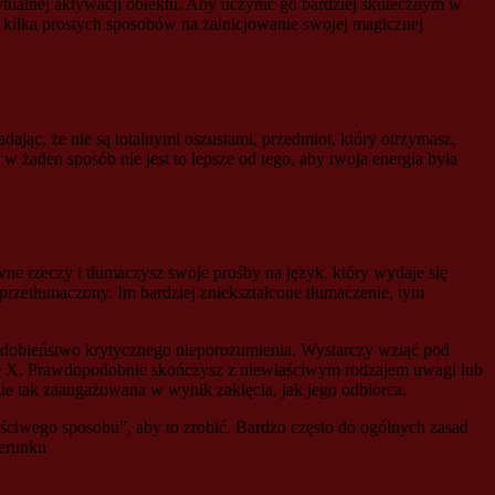
ualnej aktywacji obiektu. Aby uczynić go bardziej skutecznym w
 kilka prostych sposobów na zainicjowanie swojej magicznej
adając, że nie są totalnymi oszustami, przedmiot, który otrzymasz,
 w żaden sposób nie jest to lepsze od tego, aby twoja energia była
ne rzeczy i tłumaczysz swoje prośby na język, który wydaje się
 przetłumaczony. Im bardziej zniekształcone tłumaczenie, tym
podobieństwo krytycznego nieporozumienia. Wystarczy wziąć pod
cenę X. Prawdopodobnie skończysz z niewłaściwym rodzajem uwagi lub
ie tak zaangażowana w wynik zaklęcia, jak jego odbiorca.
ściwego sposobu”, aby to zrobić. Bardzo często do ogólnych zasad
ierunku