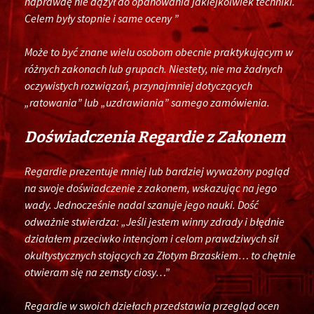
naprawdę nie dążył do opanowania jakiejkolwiek techniki.
Celem były stopnie i same oceny ”
Może to być znane wielu osobom obecnie praktykującym w
różnych zakonach lub grupach. Niestety, nie ma żadnych
oczywistych rozwiązań, przynajmniej dotyczących
„ratowania” lub „uzdrawiania” samego zamówienia.
Doświadczenia Regardie z Zakonem
Regardie prezentuje mniej lub bardziej wyważony pogląd
na swoje doświadczenie z zakonem, wskazując na jego
wady. Jednocześnie nadal szanuje jego nauki. Dość
odważnie stwierdza: „Jeśli jestem winny zdrady i błędnie
działałem przeciwko intencjom i celom prawdziwych sił
okultystycznych stojących za Złotym Brzaskiem… to chętnie
otwieram się na zemsty ciosy…”
Regardie w swoich dziełach przedstawia przegląd ocen