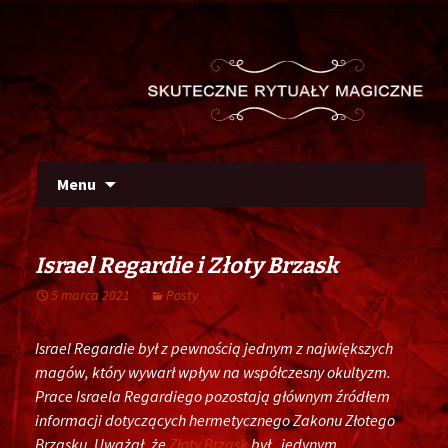
Szu
Skip
Menu
to
content
Israel Regardie i Złoty Brzask
5 marca 2021
Posty
Israel Regardie był z pewnością jednym z największych
magów, który wywarł wpływ na współczesny okultyzm.
Prace Israela Regardiego pozostają głównym źródłem
informacji dotyczących hermetycznego Zakonu Złotego
Brzasku. Uważał, że
Złoty Brzask
był „jedynym