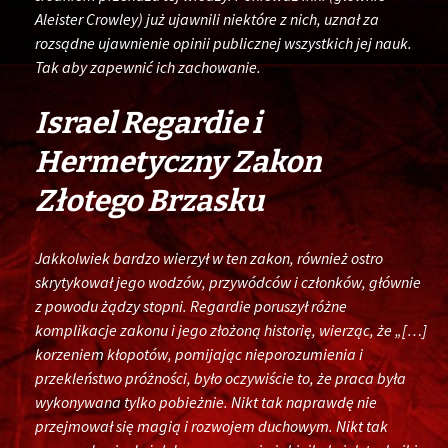
Aleister Crowley) już ujawnili niektóre z nich, uznał za
rozsądne ujawnienie opinii publicznej wszystkich jej nauk.
Tak aby zapewnić ich zachowanie.
Israel Regardie i
Hermetyczny Zakon
Złotego Brzasku
Jakkolwiek bardzo wierzył w ten zakon, również ostro
skrytykował jego wodzów, przywódców i członków, głównie
z powodu żądzy stopni. Regardie poruszył różne
komplikacje zakonu i jego złożoną historię, wierząc, że „[…]
korzeniem kłopotów, pomijając nieporozumienia i
przekleństwo próżności, było oczywiście to, że praca była
wykonywana tylko pobieżnie. Nikt tak naprawdę nie
przejmował się magią i rozwojem duchowym. Nikt tak