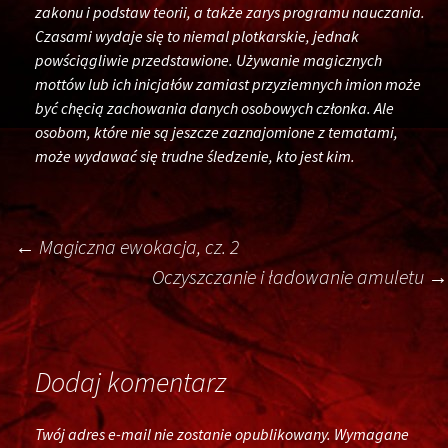
zakonu i podstaw teorii, a także zarys programu nauczania.
Czasami wydaje się to niemal plotkarskie, jednak
powściągliwie przedstawione. Używanie magicznych
mottów lub ich inicjałów zamiast przyziemnych imion może
być chęcią zachowania danych osobowych członka. Ale
osobom, które nie są jeszcze zaznajomione z tematami,
może wydawać się trudne śledzenie, kto jest kim.
Post
←
Magiczna ewokacja, cz. 2
Oczyszczanie i ładowanie amuletu
→
navigation
Dodaj komentarz
Twój adres e-mail nie zostanie opublikowany.
Wymagane