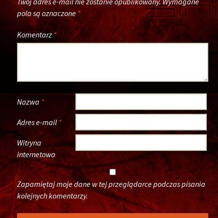
Twój adres e-mail nie zostanie opublikowany.
Wymagane
pola są oznaczone
*
Komentarz
*
Nazwa
*
Adres e-mail
*
Witryna
internetowa
Zapamiętaj moje dane w tej przeglądarce podczas pisania
kolejnych komentarzy.