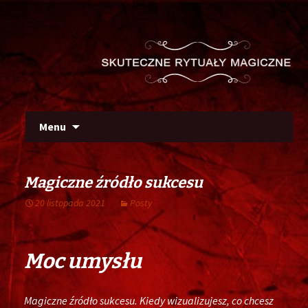
Szu
Skip
Menu
to
content
Magiczne źródło sukcesu
20 listopada 2021
Posty
Moc umysłu
Magiczne źródło sukcesu. Kiedy wizualizujesz, co chcesz