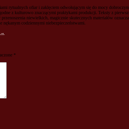
niami rytualnych ofiar i zaklęciem odwołującym się do mocy dobrocz
odne z kulturowo znaczącymi praktykami produkcji. Teksty z pierwsz
ć przenoszenia niewielkich, magicznie skutecznych materiałów oznacz
cie nękanym codziennymi niebezpieczeństwami.
→
naczone
*