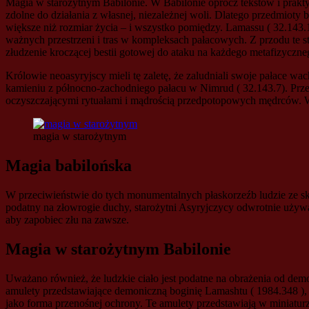
Magia w starożytnym Babilonie. W Babilonie oprócz tekstów i praktyk
zdolne do działania z własnej, niezależnej woli. Dlatego przedmioty
większe niż rozmiar życia – i wszystko pomiędzy. Lamassu ( 32.143.
ważnych przestrzeni i tras w kompleksach pałacowych. Z przodu te 
złudzenie kroczącej bestii gotowej do ataku na każdego metafizyczn
Królowie neoasyryjscy mieli tę zaletę, że zaludniali swoje pałace w
kamieniu z północno-zachodniego pałacu w Nimrud ( 32.143.7). Przeds
oczyszczającymi rytuałami i mądrością przedpotopowych mędrców. 
magia w starożytnym
Magia babilońska
W przeciwieństwie do tych monumentalnych płaskorzeźb ludzie ze s
podatny na złowrogie duchy, starożytni Asyryjczycy odwrotnie używ
aby zapobiec złu na zawsze.
Magia w starożytnym Babilonie
Uważano również, że ludzkie ciało jest podatne na obrażenia od demo
amulety przedstawiające demoniczną boginię Lamashtu ( 1984.348 ), 
jako forma przenośnej ochrony. Te amulety przedstawiają w miniaturz