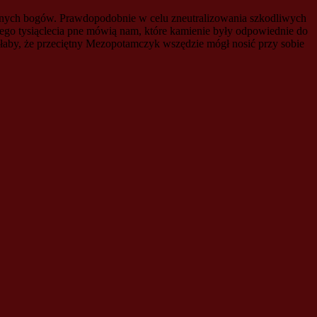
ynnych bogów. Prawdopodobnie w celu zneutralizowania szkodliwych
ego tysiąclecia pne mówią nam, które kamienie były odpowiednie do
ałaby, że przeciętny Mezopotamczyk wszędzie mógł nosić przy sobie