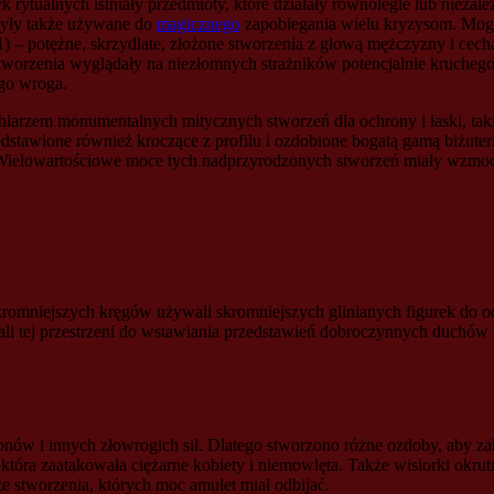
 rytualnych istniały przedmioty, które działały równolegle lub niezal
 były także używane do
magicznego
zapobiegania wielu kryzysom. Mogą 
1) – potężne, skrzydlate, złożone stworzenia z głową mężczyzny i cech
stworzenia wyglądały na niezłomnych strażników potencjalnie krucheg
ego wroga.
achlarzem monumentalnych mitycznych stworzeń dla ochrony i łaski, ta
tawione również kroczące z profilu i ozdobione bogatą gamą biżuterii 
Wielowartościowe moce tych nadprzyrodzonych stworzeń miały wzmocn
kromniejszych kręgów używali skromniejszych glinianych figurek do 
ali tej przestrzeni do wstawiania przedstawień dobroczynnych duchów
nów i innych złowrogich sił. Dlatego stworzono różne ozdoby, aby zab
która zaatakowała ciężarne kobiety i niemowlęta. Także wisiorki okr
e stworzenia, których moc amulet miał odbijać.