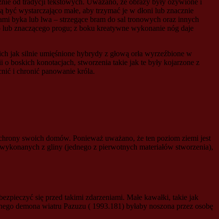
eżnie od tradycji tekstowych. Uważano, że obrazy były ożywione i
być wystarczająco małe, aby trzymać je w dłoni lub znacznie
ami byka lub lwa – strzegące bram do sal tronowych oraz innych
o lub znaczącego progu; z boku kreatywne wykonanie nóg daje
kich jak silnie umięśnione hybrydy z głową orła wyrzeźbione w
o boskich konotacjach, stworzenia takie jak te były kojarzone z
ić i chronić panowanie króla.
ochrony swoich domów. Ponieważ uważano, że ten poziom ziemi jest
 wykonanych z gliny (jednego z pierwotnych materiałów stworzenia),
ezpieczyć się przed takimi zdarzeniami. Małe kawałki, takie jak
utnego demona wiatru Pazuzu ( 1993.181) byłaby noszona przez osobę