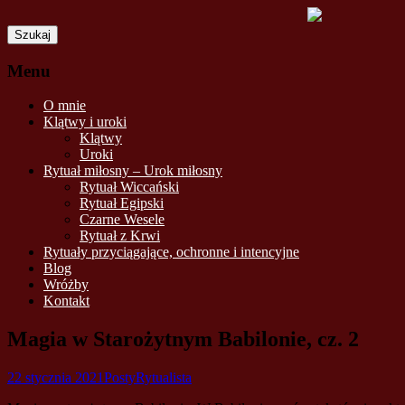
Szukaj:
Menu
Skip
O mnie
to
Klątwy i uroki
content
Klątwy
Uroki
Rytuał miłosny – Urok miłosny
Rytuał Wiccański
Rytuał Egipski
Czarne Wesele
Rytuał z Krwi
Rytuały przyciągające, ochronne i intencyjne
Blog
Wróżby
Kontakt
Magia w Starożytnym Babilonie, cz. 2
22 stycznia 2021
Posty
Rytualista