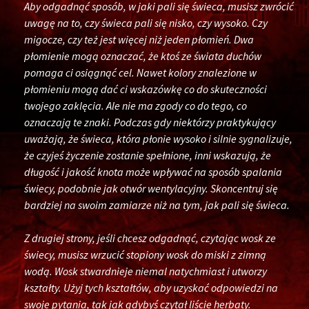
Aby odgadnąć sposób, w jaki pali się świeca, musisz zwrócić
uwagę na to, czy świeca pali się nisko, czy wysoko. Czy
migocze, czy też jest więcej niż jeden płomień. Dwa
płomienie mogą oznaczać, że ktoś ze świata duchów
pomaga ci osiągnąć cel. Nawet kolory znalezione w
płomieniu mogą dać ci wskazówkę co do skuteczności
twojego zaklęcia. Ale nie ma zgody co do tego, co
oznaczają te znaki. Podczas gdy niektórzy praktykujący
uważają, że świeca, która płonie wysoko i silnie sygnalizuje,
że czyjeś życzenie zostanie spełnione, inni wskazują, że
długość i jakość knota może wpływać na sposób spalania
świecy, podobnie jak otwór wentylacyjny. Skoncentruj się
bardziej na swoim zamiarze niż na tym, jak pali się świeca.
Z drugiej strony, jeśli chcesz odgadnąć, czytając wosk ze
świecy, musisz wrzucić stopiony wosk do miski z zimną
wodą. Wosk stwardnieje niemal natychmiast i utworzy
kształty. Użyj tych kształtów, aby uzyskać odpowiedzi na
swoje pytania, tak jak gdybyś czytał liście herbaty.