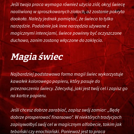
Jeśli twoja praca wymaga również użycia ziół, okryj świecę
naoliwioną w sproszkowanych ziołach, aż zostanie pokryta
dookoła. Należy jednak pamiętać, że świeca to tylko
narzędzie. Podobnie jak inne narzędzia używane z
magicznymi intencjami, świece powinny być oczyszczone
duchowo, zanim zostaną włączone do zaklęcia.
Magia świec
Najbardziej podstawowa forma magii świec wykorzystuje
kawałek kolorowego papieru, który pasuje do
przeznaczenia świecy. Zdecyduj, jaki jest twój cel i zapisz go
na kartce papieru.
Jeśli chcesz dobrze zarabiać, zapisz swój zamiar: „Będę
dobrze prosperować finansowo”. W niektórych tradycjach
zapisywałbyś swój cel w magicznym alfabecie, takim jak
tebański czy enochiański. Ponieważ jest to praca