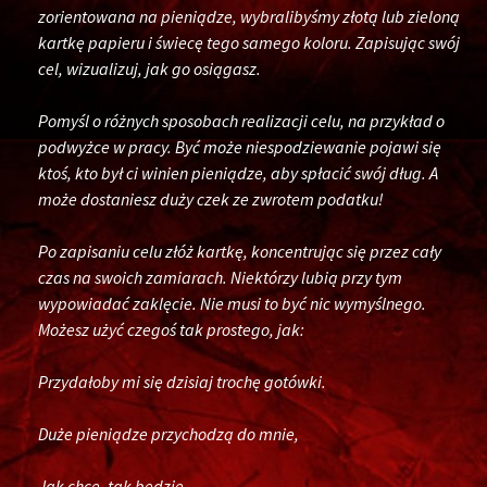
zorientowana na pieniądze, wybralibyśmy złotą lub zieloną
kartkę papieru i świecę tego samego koloru. Zapisując swój
cel, wizualizuj, jak go osiągasz.
Pomyśl o różnych sposobach realizacji celu, na przykład o
podwyżce w pracy. Być może niespodziewanie pojawi się
ktoś, kto był ci winien pieniądze, aby spłacić swój dług. A
może dostaniesz duży czek ze zwrotem podatku!
Po zapisaniu celu złóż kartkę, koncentrując się przez cały
czas na swoich zamiarach. Niektórzy lubią przy tym
wypowiadać zaklęcie. Nie musi to być nic wymyślnego.
Możesz użyć czegoś tak prostego, jak:
Przydałoby mi się dzisiaj trochę gotówki.
Duże pieniądze przychodzą do mnie,
Jak chcę, tak będzie.