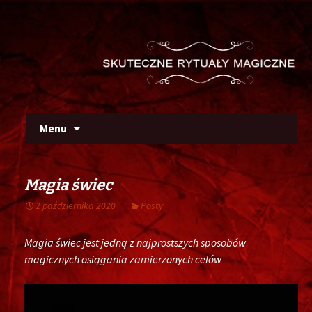
Szu
Skip
Menu
to
content
Magia świec
2 października 2020
Posty
Magia świec jest jedną z najprostszych sposobów
magicznych osiągania zamierzonych celów