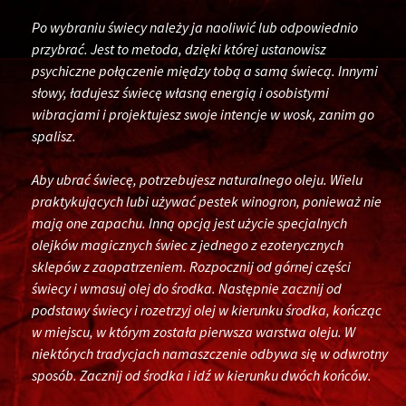
Po wybraniu świecy należy ja naoliwić lub odpowiednio
przybrać. Jest to metoda, dzięki której ustanowisz
psychiczne połączenie między tobą a samą świecą. Innymi
słowy, ładujesz świecę własną energią i osobistymi
wibracjami i projektujesz swoje intencje w wosk, zanim go
spalisz.
Aby ubrać świecę, potrzebujesz naturalnego oleju. Wielu
praktykujących lubi używać pestek winogron, ponieważ nie
mają one zapachu. Inną opcją jest użycie specjalnych
olejków magicznych świec z jednego z ezoterycznych
sklepów z zaopatrzeniem. Rozpocznij od górnej części
świecy i wmasuj olej do środka. Następnie zacznij od
podstawy świecy i rozetrzyj olej w kierunku środka, kończąc
w miejscu, w którym została pierwsza warstwa oleju. W
niektórych tradycjach namaszczenie odbywa się w odwrotny
sposób. Zacznij od środka i idź w kierunku dwóch końców.