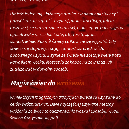
Umieść jeden róg złożonego papieru w płomieniu świecy i
pozwól mu się zapalić. Trzymaj papier tak długo, jak to
możliwe (nie parząc sobie palców), a następnie umieść go w
ogniotrwałej misce lub kotle, aby resztę spalić
samodzielnie. Pozwól świecy całkowicie się wypalić. Gdy
świeca się stopi, wyrzuć ją, zamiast oszczędzać do
ponownego użycia. Zwykle ze świecy nie zostaje wiele poza
kawałkiem wosku. Możesz ją zakopać na zewnątrz lub
zutylizować w dowolny sposób.
Magia świec do
wróżenia
W niektórych magicznych tradycjach świece są używane do
celów wróżbiarskich. Dwie najczęściej używane metody
wróżenia ze świec to odczytywanie wosku i sposobu, w jaki
świeca faktycznie się pali.