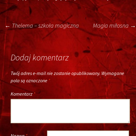
Post
←
Thelema – szkoła magiczna
Magia miłosna
→
navigation
Dodaj komentarz
Twój adres e-mail nie zostanie opublikowany.
Wymagane
pola są oznaczone
*
Komentarz
*
Nazwa
*