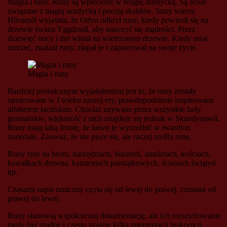
Magia i runy. Runy są wplecione w religię nordycką. Są ściśle
związane z magią nordycką i poezją skaldów. Stary wiersz
Hávamál wyjaśnia, że ​​Odyn odkrył runy, kiedy powiesił się na
drzewie świata Yggdrasil, aby nauczyć się mądrości. Przez
dziewięć nocy i dni wisiał na wietrzonym drzewie. Kiedy miał
umrzeć, znalazł runy, złapał je i zapracował na swoje życie.
Magia i runy
Bardziej prozaicznym wyjaśnieniem jest to, że runy zostały
opracowane w I wieku naszej ery, prawdopodobnie inspirowane
alfabetem łacińskim. Chociaż używane przez wszystkie ludy
germańskie, większość z nich znajduje się jednak w Skandynawii.
Runy mają taką formę, że łatwo je wyrzeźbić w twardym
materiale. Zauważ, że nie pisze się, ale raczej rzeźbi runę.
Runy ryto na broni, narzędziach, biżuterii, amuletach, kościach,
kawałkach drewna, kamieniach pamiątkowych, ścianach świątyń
itp.
Czasami napis runiczny czyta się od lewej do prawej, czasami od
prawej do lewej.
Runy stanowią współczesną dokumentację, ale ich rozszyfrowanie
może być trudne i często istnieje kilka interpretacji inskrypcji.