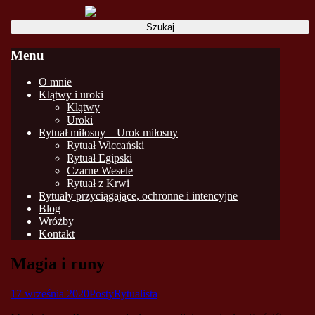
Szukaj:
Menu
Skip
O mnie
to
Klątwy i uroki
content
Klątwy
Uroki
Rytuał miłosny – Urok miłosny
Rytuał Wiccański
Rytuał Egipski
Czarne Wesele
Rytuał z Krwi
Rytuały przyciągające, ochronne i intencyjne
Blog
Wróżby
Kontakt
Magia i runy
17 września 2020
Posty
Rytualista