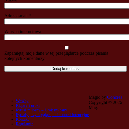
Adres e-mail
*
Witryna internetowa
Zapamiętaj moje dane w tej przeglądarce podczas pisania
kolejnych komentarzy.
Magic by
Concrea
Wróżby
Copyright ©
2026
Klątwy i uroki
Mag.
Rytuał miłosny – Urok miłosny
Rytuały przyciągające, ochronne i intencyjne
Kontakt
Regulamin