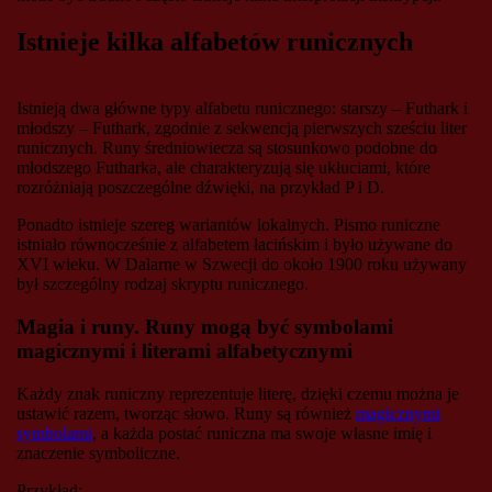
Istnieje kilka alfabetów runicznych
Istnieją dwa główne typy alfabetu runicznego: starszy – Futhark i
młodszy – Futhark, zgodnie z sekwencją pierwszych sześciu liter
runicznych. Runy średniowiecza są stosunkowo podobne do
młodszego Futharka, ale charakteryzują się ukłuciami, które
rozróżniają poszczególne dźwięki, na przykład P i D.
Ponadto istnieje szereg wariantów lokalnych. Pismo runiczne
istniało równocześnie z alfabetem łacińskim i było używane do
XVI wieku. W Dalarne w Szwecji do około 1900 roku używany
był szczególny rodzaj skryptu runicznego.
Magia i runy. Runy mogą być symbolami
magicznymi i literami alfabetycznymi
Każdy znak runiczny reprezentuje literę, dzięki czemu można je
ustawić razem, tworząc słowo. Runy są również
magicznymi
symbolami
, a każda postać runiczna ma swoje własne imię i
znaczenie symboliczne.
Przykład: