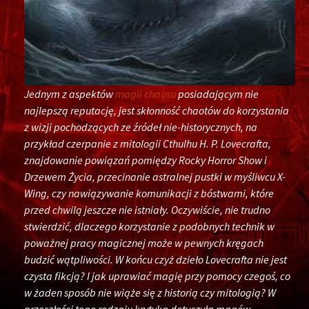
Jednym z aspektów
magii chaosu
posiadającym nie
najlepszą reputację, jest skłonność chaotów do korzystania
z wizji pochodzących ze źródeł nie-historycznych, na
przykład czerpanie z mitologii Cthulhu H. P. Lovecrafta,
znajdowanie powiązań pomiędzy Rocky Horror Show i
Drzewem Życia, przecinanie astralnej pustki w myśliwcu X-
Wing, czy nawiązywanie komunikacji z bóstwami, które
przed chwilą jeszcze nie istniały. Oczywiście, nie trudno
stwierdzić, dlaczego korzystanie z podobnych technik w
poważnej pracy magicznej może w pewnych kręgach
budzić wątpliwości. W końcu czyż dzieło Lovecrafta nie jest
czysta fikcją? I jak uprawiać magię przy pomocy czegoś, co
w żaden sposób nie wiąże się z historią czy mitologią? W