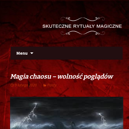
Szu
Skip
Menu
to
content
Magia chaosu – wolność poglądów
9 lutego 2020
Posty