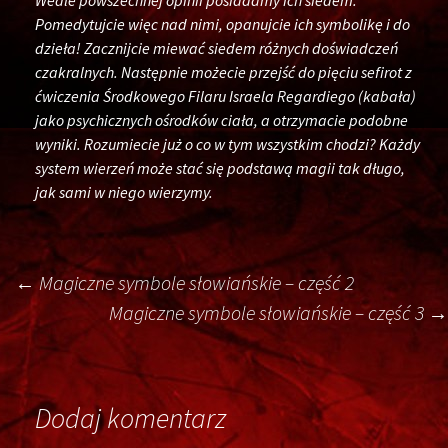
Wedle powszechnej opinii posiadamy ich siedem.
Pomedytujcie więc nad nimi, opanujcie ich symbolikę i do
dzieła! Zacznijcie miewać siedem różnych doświadczeń
czakralnych. Następnie możecie przejść do pięciu sefirot z
ćwiczenia Środkowego Filaru Israela Regardiego (kabała)
jako psychicznych ośrodków ciała, a otrzymacie podobne
wyniki. Rozumiecie już o co w tym wszystkim chodzi? Każdy
system wierzeń może stać się podstawą magii tak długo,
jak sami w niego wierzymy.
Post
←
Magiczne symbole słowiańskie – część 2
Magiczne symbole słowiańskie – część 3
→
navigation
Dodaj komentarz