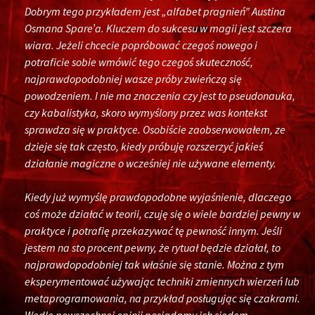
Dobrym tego przykładem jest „alfabet pragnień” Austina
Osmana Spare’a. Kluczem do sukcesu w magii jest szczera
wiara. Jeżeli chcecie popróbować czegoś nowego i
potraficie sobie wmówić tego czegoś skuteczność,
najprawdopodobniej wasze próby zwieńczą się
powodzeniem. I nie ma znaczenia czy jest to pseudonauka,
czy kabalistyka, skoro wymyślony przez was kontekst
sprawdza się w praktyce. Osobiście zaobserwowałem, ze
dzieje się tak często, kiedy próbuję rozszerzyć jakieś
działanie magiczne o wcześniej nie używane elementy.
Kiedy już wymyślę prawdopodobne wyjaśnienie, dlaczego
coś może działać w teorii, czuję się o wiele bardziej pewny w
praktyce i potrafię przekazywać tę pewność innym. Jeśli
jestem na sto procent pewny, że rytuał będzie działał, to
najprawdopodobniej tak właśnie się stanie. Można z tym
eksperymentować używając techniki zmiennych wierzeń lub
metaprogramowania, na przykład posługując się czakrami.