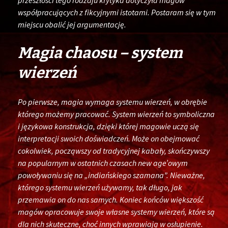
przeszłości tego rodzaju krytyka dotyczyła magów
współpracujących z fikcyjnymi istotami. Postaram się w tym
miejscu obalić jej argumentację.
Magia chaosu – system
wierzeń
Po pierwsze, magia wymaga systemu wierzeń, w obrębie
którego możemy pracować. System wierzeń to symboliczna
i językowa konstrukcja, dzięki której magowie uczą się
interpretacji swoich doświadczeń. Może on obejmować
cokolwiek, począwszy od tradycyjnej kabały, skończywszy
na popularnym w ostatnich czasach new age’owym
powoływaniu się na „indiańskiego szamana”. Nieważne,
którego systemu wierzeń używamy, tak długo, jak
przemawia on do nas samych. Koniec końców większość
magów opracowuje swoje własne systemy wierzeń, które są
dla nich skuteczne, choć innych wprawiają w osłupienie.