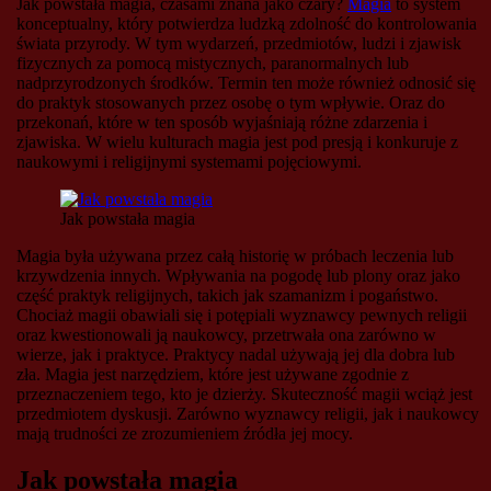
Jak powstała magia, czasami znana jako czary?
Magia
to system
konceptualny, który potwierdza ludzką zdolność do kontrolowania
świata przyrody. W tym wydarzeń, przedmiotów, ludzi i zjawisk
fizycznych za pomocą mistycznych, paranormalnych lub
nadprzyrodzonych środków. Termin ten może również odnosić się
do praktyk stosowanych przez osobę o tym wpływie. Oraz do
przekonań, które w ten sposób wyjaśniają różne zdarzenia i
zjawiska. W wielu kulturach magia jest pod presją i konkuruje z
naukowymi i religijnymi systemami pojęciowymi.
Jak powstała magia
Magia była używana przez całą historię w próbach leczenia lub
krzywdzenia innych. Wpływania na pogodę lub plony oraz jako
część praktyk religijnych, takich jak szamanizm i pogaństwo.
Chociaż magii obawiali się i potępiali wyznawcy pewnych religii
oraz kwestionowali ją naukowcy, przetrwała ona zarówno w
wierze, jak i praktyce. Praktycy nadal używają jej dla dobra lub
zła. Magia jest narzędziem, które jest używane zgodnie z
przeznaczeniem tego, kto je dzierży. Skuteczność magii wciąż jest
przedmiotem dyskusji. Zarówno wyznawcy religii, jak i naukowcy
mają trudności ze zrozumieniem źródła jej mocy.
Jak powstała magia