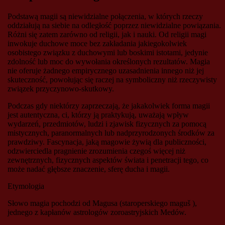
Podstawą magii są niewidzialne połączenia, w których rzeczy
oddziałują na siebie na odległość poprzez niewidzialne powiązania.
Różni się zatem zarówno od religii, jak i nauki. Od religii magi
inwokuje duchowe moce bez zakładania jakiegokolwiek
osobistego związku z duchowymi lub boskimi istotami, jedynie
zdolność lub moc do wywołania określonych rezultatów. Magia
nie oferuje żadnego empirycznego uzasadnienia innego niż jej
skuteczność, powołując się raczej na symboliczny niż rzeczywisty
związek przyczynowo-skutkowy.
Podczas gdy niektórzy zaprzeczają, że jakakolwiek forma magii
jest autentyczna, ci, którzy ją praktykują, uważają wpływ
wydarzeń, przedmiotów, ludzi i zjawisk fizycznych za pomocą
mistycznych, paranormalnych lub nadprzyrodzonych środków za
prawdziwy. Fascynacja, jaką magowie żywią dla publiczności,
odzwierciedla pragnienie zrozumienia czegoś więcej niż
zewnętrznych, fizycznych aspektów świata i penetracji tego, co
może nadać głębsze znaczenie, sferę ducha i magii.
Etymologia
Słowo magia pochodzi od Magusa (staroperskiego maguš ),
jednego z kapłanów astrologów zoroastryjskich Medów.