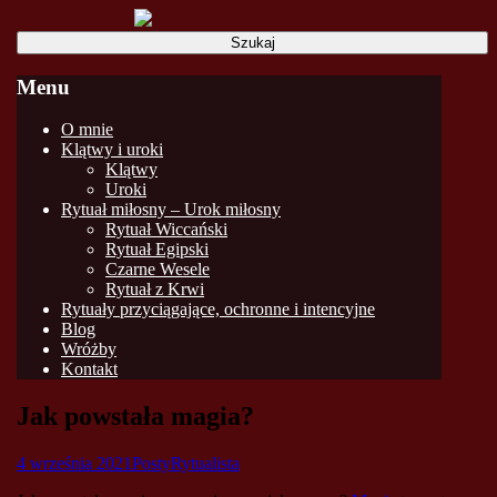
Szukaj:
Menu
Skip
O mnie
to
Klątwy i uroki
content
Klątwy
Uroki
Rytuał miłosny – Urok miłosny
Rytuał Wiccański
Rytuał Egipski
Czarne Wesele
Rytuał z Krwi
Rytuały przyciągające, ochronne i intencyjne
Blog
Wróżby
Kontakt
Jak powstała magia?
4 września 2021
Posty
Rytualista