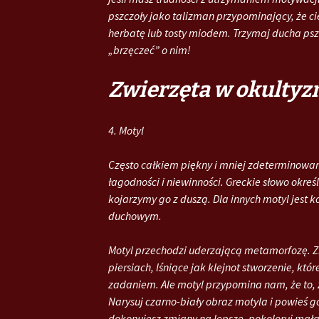
pszczoły jako talizman przypominający, że cię
herbatę lub tosty miodem. Trzymaj ducha ps
„brzęczeć” o nim!
Zwierzęta w okultyz
4. Motyl
Często całkiem piękny i mniej zdeterminowan
łagodności i niewinności. Greckie słowo okreś
kojarzymy go z duszą. Dla innych motyl jest
duchowym.
Motyl przechodzi uderzającą metamorfozę. Zm
piersiach, lśniące jak klejnot stworzenie, któ
zadaniem. Ale motyl przypomina nam, że to, że
Narysuj czarno-biały obraz motyla i powieś 
dokonujesz zmiany na lepsze, pokoloruj małą