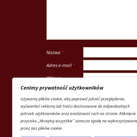
Nazwa
*
Adres e-mail
*
Witryna
internetowa
Cenimy prywatność użytkowników
Zapamiętaj moje dane w tej przeglądarce 
Używamy plików cookie, aby poprawić jakość przeglądania,
wyświetlać reklamy lub treści dostosowane do indywidualnych
potrzeb użytkowników oraz analizować ruch na stronie. Kliknięcie
przycisku „Akceptuj wszystkie” oznacza zgodę na wykorzystywani
przez nas plików cookie.