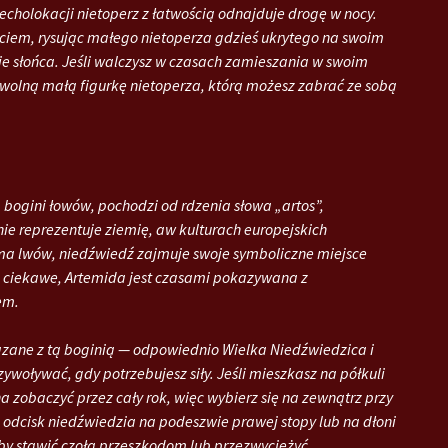
i echolokacji nietoperz z łatwością odnajduje drogę w nocy.
ciem, rysując małego nietoperza gdzieś ukrytego na swoim
zie słońca. Jeśli walczysz w czasach zamieszania w swoim
owolną małą figurkę nietoperza, którą możesz zabrać ze sobą
 bogini łowów, pochodzi od rdzenia słowa „artos”,
ie reprezentuje ziemię, aw kulturach europejskich
 ma lwów, niedźwiedź zajmuje swoje symboliczne miejsce
Co ciekawe, Artemida jest czasami pokazywana z
em.
iązane z tą boginią — odpowiednio Wielka Niedźwiedzica i
woływać, gdy potrzebujesz siły. Jeśli mieszkasz na półkuli
 zobaczyć przez cały rok, więc wybierz się na zewnątrz przy
uj odcisk niedźwiedzia na podeszwie prawej stopy lub na dłoni
ę, by stawić czoła przeszkodom lub przezwyciężyć