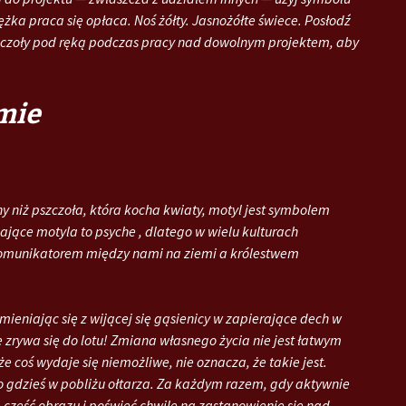
żka praca się opłaca. Noś żółty. Jasnożółte świece. Posłodź
zczoły pod ręką podczas pracy nad dowolnym projektem, aby
mie
y niż pszczoła, która kocha kwiaty, motyl jest symbolem
lające motyla to psyche , dlatego w wielu kulturach
 komunikatorem między nami na ziemi a królestwem
ieniając się z wijącej się gąsienicy w zapierające dech w
re zrywa się do lotu! Zmiana własnego życia nie jest łatwym
 coś wydaje się niemożliwe, nie oznacza, że ​​takie jest.
go gdzieś w pobliżu ołtarza. Za każdym razem, gdy aktywnie
 część obrazu i poświęć chwilę na zastanowienie się nad