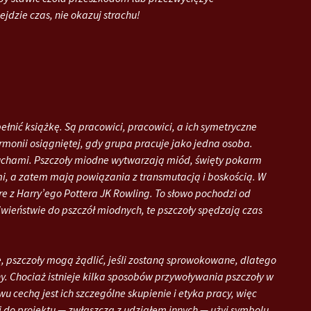
ejdzie czas, nie okazuj strachu!
nić książkę. Są pracowici, pracowici, a ich symetryczne
rmonii osiągniętej, gdy grupa pracuje jako jedna osoba.
uchami. Pszczoły miodne wytwarzają miód, święty pokarm
i, a zatem mają powiązania z transmutacją i boskością. W
e z Harry’ego Pottera JK Rowling. To słowo pochodzi od
ciwieństwie do pszczół miodnych, te pszczoły spędzają czas
, pszczoły mogą żądlić, jeśli zostaną sprowokowane, dlatego
. Chociaż istnieje kilka sposobów przywoływania pszczoły w
u cechą jest ich szczególne skupienie i etyka pracy, więc
i do projektu — zwłaszcza z udziałem innych — użyj symbolu