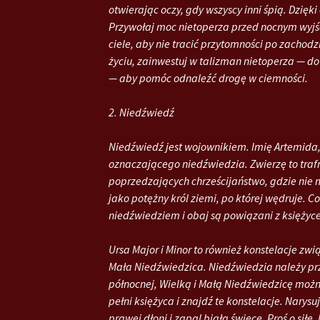
otwierając oczy, gdy wszyscy inni śpią. Dzięk
Przywołaj moc nietoperza przed nocnym wyjś
ciele, aby nie tracić przytomności po zachod
życiu, zainwestuj w talizman nietoperza — d
— aby pomóc odnaleźć drogę w ciemności.
2. Niedźwiedź
Niedźwiedź jest wojownikiem. Imię Artemida,
oznaczającego niedźwiedzia. Zwierzę to trafn
poprzedzających chrześcijaństwo, gdzie nie
jako potężny król ziemi, po której wędruje. 
niedźwiedziem i obaj są powiązani z księżyc
Ursa Major i Minor to również konstelacje zw
Mała Niedźwiedzica. Niedźwiedzia należy przy
północnej, Wielką i Małą Niedźwiedzicę można
pełni księżyca i znajdź te konstelacje. Narys
prawej dłoni i zapal białą świecę. Proś o sił