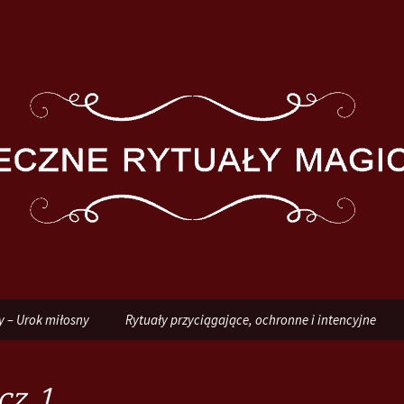
y – Urok miłosny
Rytuały przyciągające, ochronne i intencyjne
z. 1