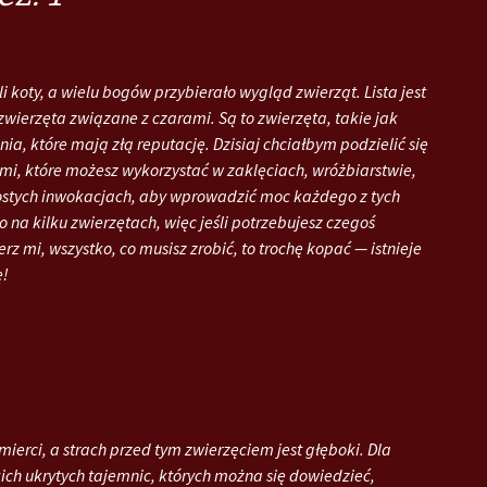
i koty, a wielu bogów przybierało wygląd zwierząt. Lista jest
zwierzęta związane z czarami. Są to zwierzęta, takie jak
enia, które mają złą reputację. Dzisiaj chciałbym podzielić się
mi, które możesz wykorzystać w zaklęciach, wróżbiarstwie,
prostych inwokacjach, aby wprowadzić moc każdego z tych
o na kilku zwierzętach, więc jeśli potrzebujesz czegoś
rz mi, wszystko, co musisz zrobić, to trochę kopać — istnieje
ę!
mierci, a strach przed tym zwierzęciem jest głęboki. Dla
kich ukrytych tajemnic, których można się dowiedzieć,