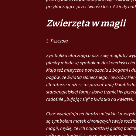
przytłaczające przeciwności losu. A kiedy nad
Zwierzęta w magii
3. Pszczoła
Symbolika otaczająca pszczołę mogłaby wypeł
plastry miodu są symbolem doskonałości i ha
Mają też mistyczne powiązania z bogami i d
bogów, ze światła słonecznego i owoców ziem
literaturze możesz rozpoznać imię Dumbledor
staroangielskiej formy słowa trzmiel iw prze
radośnie „bujając się” z kwiatka na kwiatek.
Choć wyglądają na bardzo miękkie i puszyste
są symbolem matek chroniących swoje rodziny
magii, myślę, że ich najbardziej godną podziw
jeśli masz trudności z utrzymaniem motywacj