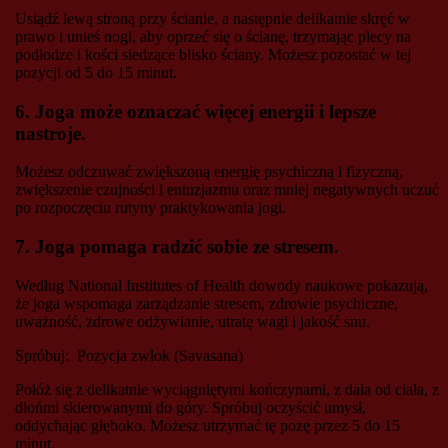
Usiądź lewą stroną przy ścianie, a następnie delikatnie skręć w
prawo i unieś nogi, aby oprzeć się o ścianę, trzymając plecy na
podłodze i kości siedzące blisko ściany. Możesz pozostać w tej
pozycji od 5 do 15 minut.
6. Joga może oznaczać więcej energii i lepsze
nastroje.
Możesz odczuwać zwiększoną energię psychiczną i fizyczną,
zwiększenie czujności i entuzjazmu oraz mniej negatywnych uczuć
po rozpoczęciu rutyny praktykowania jogi.
7. Joga pomaga radzić sobie ze stresem.
Według National Institutes of Health dowody naukowe pokazują,
że joga wspomaga zarządzanie stresem, zdrowie psychiczne,
uważność, zdrowe odżywianie, utratę wagi i jakość snu.
Spróbuj: Pozycja zwłok (Savasana)
Połóż się z delikatnie wyciągniętymi kończynami, z dala od ciała, z
dłońmi skierowanymi do góry. Spróbuj oczyścić umysł,
oddychając głęboko. Możesz utrzymać tę pozę przez 5 do 15
minut.