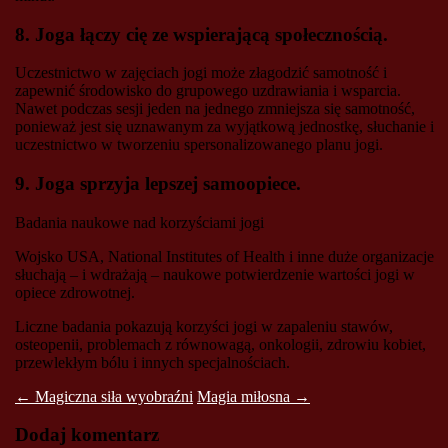
8. Joga łączy cię ze wspierającą społecznością.
Uczestnictwo w zajęciach jogi może złagodzić samotność i
zapewnić środowisko do grupowego uzdrawiania i wsparcia.
Nawet podczas sesji jeden na jednego zmniejsza się samotność,
ponieważ jest się uznawanym za wyjątkową jednostkę, słuchanie i
uczestnictwo w tworzeniu spersonalizowanego planu jogi.
9. Joga sprzyja lepszej samoopiece.
Badania naukowe nad korzyściami jogi
Wojsko USA, National Institutes of Health i inne duże organizacje
słuchają – i wdrażają – naukowe potwierdzenie wartości jogi w
opiece zdrowotnej.
Liczne badania pokazują korzyści jogi w zapaleniu stawów,
osteopenii, problemach z równowagą, onkologii, zdrowiu kobiet,
przewlekłym bólu i innych specjalnościach.
Post
←
Magiczna siła wyobraźni
Magia miłosna
→
navigation
Dodaj komentarz