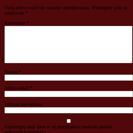
Twój adres e-mail nie zostanie opublikowany.
Wymagane pola są
oznaczone
*
Komentarz
*
Nazwa
*
Adres e-mail
*
Witryna internetowa
Zapamiętaj moje dane w tej przeglądarce podczas pisania
kolejnych komentarzy.