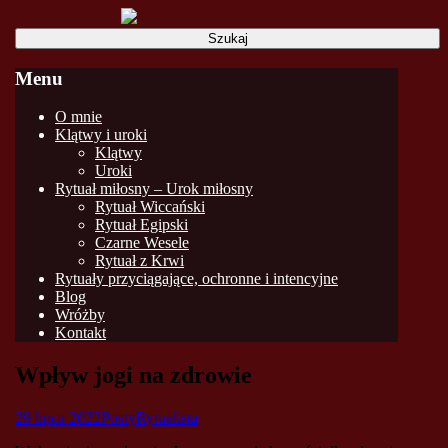
Szukaj:
Menu
Skip
O mnie
to
Klątwy i uroki
content
Klątwy
Uroki
Rytuał miłosny – Urok miłosny
Rytuał Wiccański
Rytuał Egipski
Czarne Wesele
Rytuał z Krwi
Rytuały przyciągające, ochronne i intencyjne
Blog
Wróżby
Kontakt
Wpływ jogi na zdrowie
29 lipca 2022
Posty
Rytualista