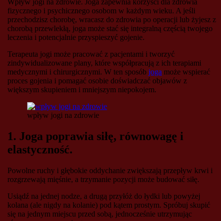
Wpływ jogi na zdrowie. Joga zapewnia korzyści dla zdrowia
fizycznego i psychicznego osobom w każdym wieku. A jeśli
przechodzisz chorobę, wracasz do zdrowia po operacji lub żyjesz z
chorobą przewlekłą, joga może stać się integralną częścią twojego
leczenia i potencjalnie przyspieszyć gojenie.
Terapeuta jogi może pracować z pacjentami i tworzyć
zindywidualizowane plany, które współpracują z ich terapiami
medycznymi i chirurgicznymi. W ten sposób
joga
może wspierać
proces gojenia i pomagać osobie doświadczać objawów z
większym skupieniem i mniejszym niepokojem.
wpływ jogi na zdrowie
1. Joga poprawia siłę, równowagę i
elastyczność.
Powolne ruchy i głębokie oddychanie zwiększają przepływ krwi i
rozgrzewają mięśnie, a trzymanie pozycji może budować siłę.
Usiądź na jednej nodze, a drugą przyłóż do łydki lub powyżej
kolana (ale nigdy na kolanie) pod kątem prostym. Spróbuj skupić
się na jednym miejscu przed sobą, jednocześnie utrzymując