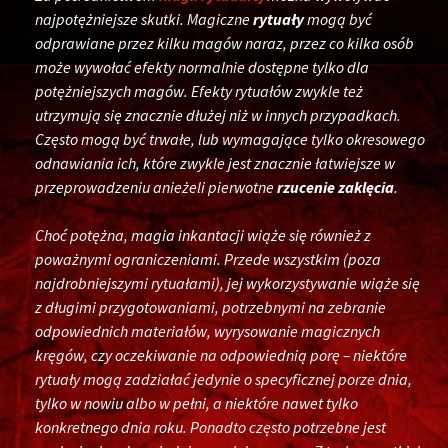
najpotężniejsze skutki. Magiczne
rytuały
mogą być
odprawiane przez kilku magów naraz, przez co kilka osób
może wywołać efekty normalnie dostępne tylko dla
potężniejszych magów. Efekty rytuałów zwykle też
utrzymują się znacznie dłużej niż w innych przypadkach.
Często mogą być trwałe, lub wymagające tylko okresowego
odnawiania ich, które zwykle jest znacznie łatwiejsze w
przeprowadzeniu anieżeli pierwotne
rzucenie zaklęcia
.
Choć potężna, magia inkantacji wiąże się również z
poważnymi ograniczeniami. Przede wszystkim (poza
najdrobniejszymi rytuałami), jej wykorzystywanie wiąże się
z długimi przygotowaniami, potrzebnymi na zebranie
odpowiednich materiałów, wyrysowanie magicznych
kręgów, czy oczekiwanie na odpowiednią porę – niektóre
rytuały mogą zadziałać jedynie o specyficznej porze dnia,
tylko w nowiu albo w pełni, a niektóre nawet tylko
konkretnego dnia roku. Ponadto często potrzebne jest