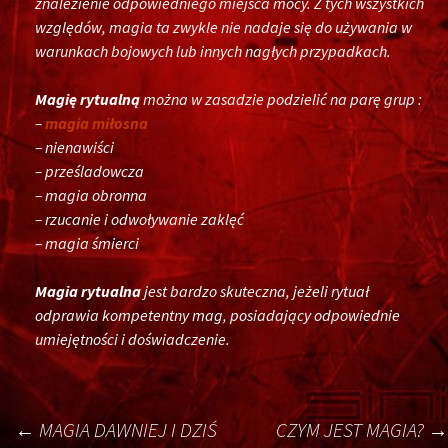
znalezienie odpowiedniego miejsca mocy. Z tych wszystkich
względów, magia ta zwykle nie nadaje się do używania w
warunkach bojowych lub innych nagłych przypadkach.
Magię rytualną
można w zasadzie podzielić na parę grup :
–
magia miłosna
– nienawiści
– prześladowcza
– magia obronna
– rzucanie i odwoływanie zaklęć
– magia śmierci
Magia rytualna
jest bardzo skuteczna, jeżeli rytuał
odprawia kompetentny mag, posiadający odpowiednie
umiejętności i doświadczenie.
Post
←
MAGIA DAWNIEJ I DZIŚ
CZYM JEST MAGIA?
→