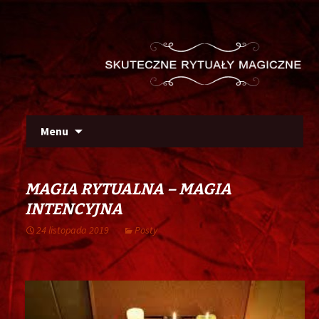
Szu
Skip
Menu
to
content
MAGIA RYTUALNA – MAGIA
INTENCYJNA
24 listopada 2019
Posty