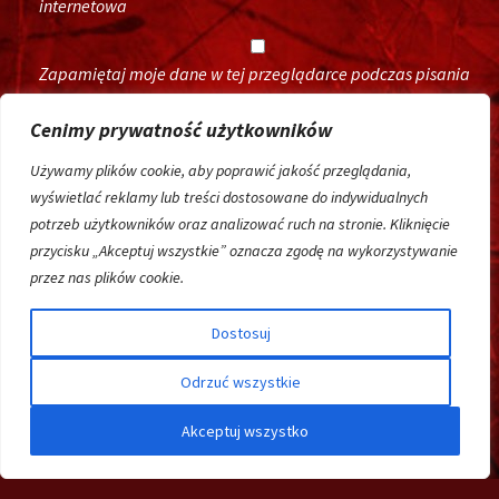
internetowa
Zapamiętaj moje dane w tej przeglądarce podczas pisania
kolejnych komentarzy.
Cenimy prywatność użytkowników
Używamy plików cookie, aby poprawić jakość przeglądania,
wyświetlać reklamy lub treści dostosowane do indywidualnych
potrzeb użytkowników oraz analizować ruch na stronie. Kliknięcie
przycisku „Akceptuj wszystkie” oznacza zgodę na wykorzystywanie
przez nas plików cookie.
Dostosuj
Wróżby
Odrzuć wszystkie
Magic by
Concrea
Klątwy i uroki
Copyright ©
2026
Mag.
Akceptuj wszystko
Rytuał miłosny – Urok miłosny
Rytuały przyciągające, ochronne i intencyjne