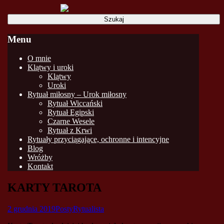
Szukaj:
Menu
Skip
O mnie
to
Klątwy i uroki
content
Klątwy
Uroki
Rytuał miłosny – Urok miłosny
Rytuał Wiccański
Rytuał Egipski
Czarne Wesele
Rytuał z Krwi
Rytuały przyciągające, ochronne i intencyjne
Blog
Wróżby
Kontakt
KARTY TAROTA
2 grudnia 2019
Posty
Rytualista