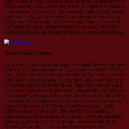
Karty Tarota do dzisiaj budzą wiele kontrowersji, a szerokie grono
osób wręcz się ich boi. Niesamowite historie i legendy związane z
kartami tarota, tworzą wokół nich mroczną i tajemniczą atmosferę
wypełnionaą magią. A tarocistów i wróżbitów postrzega się jako
osoby o większym stopniu wtajemniczenia. Czym tak naprawdę
jest
Tarot
? Pochodzenie
kart Tarota
nie jest znane. Niektórzy
jego badacze twierdzili, że karty pochodzę ze starozytnego Egiptu
Historia kart Tarota
jest równie tajemnicza i niejasna jak ich obecne postrzeganie. Same
przekazy o istnieniu kart pochodzą już z XIV wieku. W XVIII w
karty Tarota były używane do popularnej gry karcianej – taroka, w
której ważną role odgrywały 22 karty nazywane tarokami, a same
talie do taroka miały od 40 do 78 kart. Najbardziej rozbudowane
talie Tarota miały nawet 97 kart. Dzisiaj nikomu nie przyjdzie do
głowy granie w jakiekolwiek gry kartami Tarota, które otoczone są
aurą szacunku, wynikająca często ze strachu przed ich magiczną
mocą. Wielu uważa karty Tarota z narzędzie szatana, jednak
wynika to raczej z niewiedzy i lęku przed tym co nieznane i
niezrozumiane. Jeśli pozna się istotę Tarota, wtedy jak najbardziej
staje się jasnym, że Tarot to nic innego jak część naszej drogi
życiowej, która odbija się w symbolice tarotowych kart.