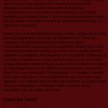
talii, różniących się między sobą zarówno liczbą kart, jak i
przedstawianymi na kartach obrazkami. Tarota i jego
wykorzystanie Obecnie istnieje wielu tarocistów i wróżbitów
pracujących z kartami Tarota. Z pewnością zastanawiające wydaje
się jak można ze zwykłych obrazków odczytywać przyszłość czy
sprawdzać przeszłość.
Prawdą jest, że karty Tarota przekazują wiedzę. Jednak jak to robią
pozostaje tajemnicą. Uważa się, że symbolika kart Tarota jest
związana z archetypami tkwiącymi głęboko w naszej
podświadomości. Za pomącą tych archetypów można łączyć się z
niedostępną świadomie wiedzą. Za pomocą kart można zarówno
analizować przeszłość, teraźniejszość jak i przyszłość. Zaskakująca
jest trafność tarotowych wróżb i przepowiedni, co dla wielu jest
oznaką działania ciemnych mocy. Karty tarota są również używane
do sesji terapeutycznych, w których analizowana jest osobowość
człowieka, jego potencjały i predyspozycje. W tajemniczy sposób
karty ujawniają nasze mocne i słabe strony oraz to co może nam
sprzyjać, a co niekoniecznie jest dla nas korzystne. Za pomocą kart
można przepowiadać wydarzenia i badać zarówno swoją
przyszłość, jak i np. kraju czy świata.
Czym jest Tarot?