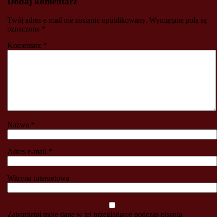
Dodaj komentarz
Twój adres e-mail nie zostanie opublikowany.
Wymagane pola są
oznaczone
*
Komentarz
*
Nazwa
*
Adres e-mail
*
Witryna internetowa
Zapamiętaj moje dane w tej przeglądarce podczas pisania