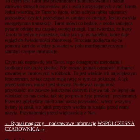
To czym jest Tarot jest przedmiotem zainteresowania i badań
zarówno samych tarocistów, jak i osób korzystających z rad Tarota.
Jedni twierdzą, że Tarot to istota, która uchyla rąbka tajemnicy
przyszłości czy też przeszłości w zamian za energię. Jest to zwykła
energetyczna transakcja. Tarot mówi co będzie, a osoba zadająca
pytanie oddaję mu cząstkę swojej energii. Inni twierdzą, że karty
Tarota to jedynie narzędzie, takie jak np. wahadełko, które daje
wgląd do świadomości zbiorowej. Tarocista podłącza się za
pomocą kart do wiedzy zawartej w polu morfogenetycznym i
stamtąd czerpie informacje.
Czym tak naprawdę jest Tarot, tego dostępnymi metodami i
środkami nie da się zbadać. Nie można jednak odmówić trafności
zawartej w tarotowych wróżbach. To jest właśnie ich największym
fenomenem, że tak często mają rację w tym co pokazują. A lęk
przed tarotem, może i jest słuszny. Ponieważ znajomość
przyszłości nie zawsze jest czymś dobrym i bywa tak, że lepiej nie
wiedzieć co nas czeka, tak się po prostu żyje prościej i przyjemniej.
Przecież gdybyśmy mieli znać naszą przyszłość, wtedy wszyscy
byśmy ją znali, a z jakiś przyczyn wiedza ta została przed nami
ukryta. Przynajmniej przed większością z Nas.
Post
←
Rytuał magiczny – podstawowe informacje
WSPÓŁCZESNA
CZAROWNICA
→
navigation