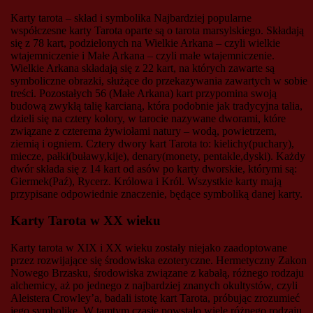
Karty tarota – skład i symbolika Najbardziej popularne
współczesne karty Tarota oparte są o tarota marsylskiego. Składają
się z 78 kart, podzielonych na Wielkie Arkana – czyli wielkie
wtajemniczenie i Małe Arkana – czyli małe wtajemniczenie.
Wielkie Arkana składają się z 22 kart, na których zawarte są
symboliczne obrazki, służące do przekazywania zawartych w sobie
treści. Pozostałych 56 (Małe Arkana) kart przypomina swoją
budową zwykłą talię karcianą, która podobnie jak tradycyjna talia,
dzieli się na cztery kolory, w tarocie nazywane dworami, które
związane z czterema żywiołami natury – wodą, powietrzem,
ziemią i ogniem. Cztery dwory kart Tarota to: kielichy(puchary),
miecze, pałki(buławy,kije), denary(monety, pentakle,dyski). Każdy
dwór składa się z 14 kart od asów po karty dworskie, którymi są:
Giermek(Paź), Rycerz. Królowa i Król. Wszystkie karty mają
przypisane odpowiednie znaczenie, będące symboliką danej karty.
Karty Tarota w XX wieku
Karty tarota w XIX i XX wieku zostały niejako zaadoptowane
przez rozwijające się środowiska ezoteryczne. Hermetyczny Zakon
Nowego Brzasku, środowiska związane z kabałą, różnego rodzaju
alchemicy, aż po jednego z najbardziej znanych okultystów, czyli
Aleistera Crowley’a, badali istotę kart Tarota, próbując zrozumieć
jego symbolikę. W tamtym czasie powstało wiele różnego rodzaju