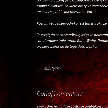
Do talii dołączony jest szczegółowy i łatwy 
tajniki dywinacji. Zawiera nie tylko znaczenie
techniczne, takie jak tasowanie kart.
Poziom tego przewodnika jest tak wysoki, że ​​
Ze względu na szczegółową książkę polecałby
standardową talię tarota Rider-Waite. Pamięt
przyzwyczaisz się do tego dość szybko.
Post
←
Spirytyzm
navigation
Dodaj komentarz
Twój adres e-mail nie zostanie opublikowany.