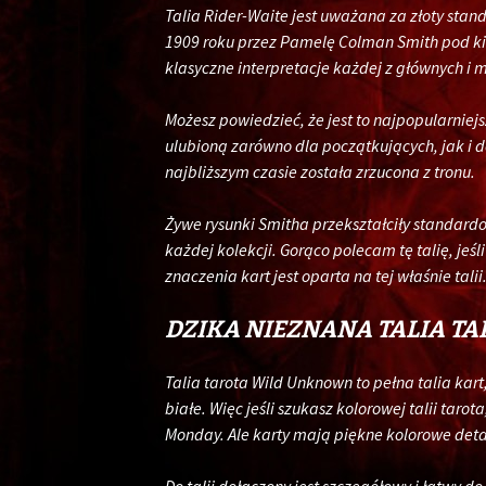
Talia Rider-Waite jest uważana za złoty stan
1909 roku przez Pamelę Colman Smith pod kie
klasyczne interpretacje każdej z głównych i 
Możesz powiedzieć, że jest to najpopularniejsz
ulubioną zarówno dla początkujących, jak i 
najbliższym czasie została zrzucona z tronu.
Żywe rysunki Smitha przekształciły standardow
każdej kolekcji. Gorąco polecam tę talię, jeś
znaczenia kart jest oparta na tej właśnie talii
DZIKA NIEZNANA TALIA TA
Talia tarota Wild Unknown to pełna talia kart
białe. Więc jeśli szukasz kolorowej talii tarot
Monday. Ale karty mają piękne kolorowe deta