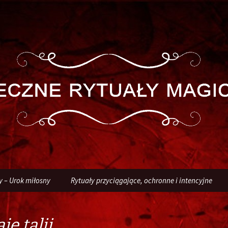
y – Urok miłosny
Rytuały przyciągające, ochronne i intencyjne
je talii