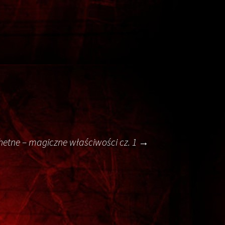
hetne – magiczne właściwości cz. 1
→