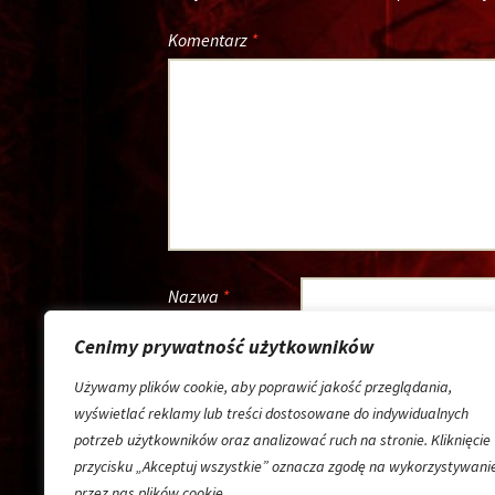
Komentarz
*
Nazwa
*
Adres e-mail
*
Cenimy prywatność użytkowników
Używamy plików cookie, aby poprawić jakość przeglądania,
Witryna
wyświetlać reklamy lub treści dostosowane do indywidualnych
internetowa
potrzeb użytkowników oraz analizować ruch na stronie. Kliknięcie
Zapamiętaj moje dane w tej przeglądarce 
przycisku „Akceptuj wszystkie” oznacza zgodę na wykorzystywani
przez nas plików cookie.