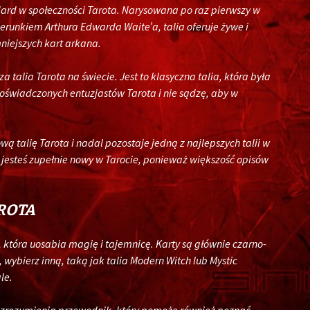
dard w społeczności Tarota. Narysowana po raz pierwszy w
runkiem Arthura Edwarda Waite’a, talia oferuje żywe i
mniejszych kart arkana.
a talia Tarota na świecie. Jest to klasyczna talia, która była
doświadczonych entuzjastów Tarota i nie sądzę, aby w
ą talię Tarota i nadal pozostaje jedną z najlepszych talii w
li jesteś zupełnie nowy w Tarocie, ponieważ większość opisów
.
ROTA
, która uosabia magię i tajemnicę. Karty są głównie czarno-
a, wybierz inną, taką jak talia Modern Witch lub Mystic
le.