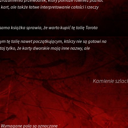
do zrozumienia przewodnik, który pomoże również poznać
 kart, ale także łatwe interpretowanie całości i rzeczy
sama książka sprawia, że ​​warto kupić tę talię Tarota
m tę talię nawet początkującym, którzy nie są gotowi na
aj tylko, że karty dworskie mają inne nazwy, ale
Kamienie szlac
Wymagane pola są oznaczone
*