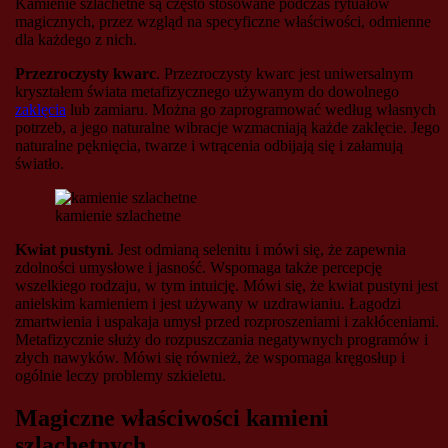
Kamienie szlachetne są często stosowane podczas rytuałów
magicznych, przez wzgląd na specyficzne właściwości, odmienne
dla każdego z nich.
Przezroczysty kwarc
. Przezroczysty kwarc jest uniwersalnym
kryształem świata metafizycznego używanym do dowolnego
zaklęcia
lub zamiaru. Można go zaprogramować według własnych
potrzeb, a jego naturalne wibracje wzmacniają każde zaklęcie. Jego
naturalne pęknięcia, twarze i wtrącenia odbijają się i załamują
światło.
kamienie szlachetne
Kwiat pustyni
. Jest odmianą selenitu i mówi się, że zapewnia
zdolności umysłowe i jasność. Wspomaga także percepcję
wszelkiego rodzaju, w tym intuicję. Mówi się, że kwiat pustyni jest
anielskim kamieniem i jest używany w uzdrawianiu. Łagodzi
zmartwienia i uspakaja umysł przed rozproszeniami i zakłóceniami.
Metafizycznie służy do rozpuszczania negatywnych programów i
złych nawyków. Mówi się również, że wspomaga kręgosłup i
ogólnie leczy problemy szkieletu.
Magiczne właściwości kamieni
szlachetnych