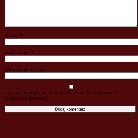
Nazwa
*
Adres e-mail
*
Witryna internetowa
Zapamiętaj moje dane w tej przeglądarce podczas pisania
kolejnych komentarzy.