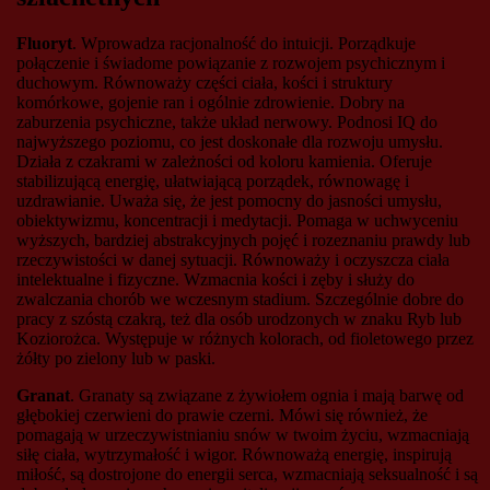
Fluoryt
. Wprowadza racjonalność do intuicji. Porządkuje
połączenie i świadome powiązanie z rozwojem psychicznym i
duchowym. Równoważy części ciała, kości i struktury
komórkowe, gojenie ran i ogólnie zdrowienie. Dobry na
zaburzenia psychiczne, także układ nerwowy. Podnosi IQ do
najwyższego poziomu, co jest doskonałe dla rozwoju umysłu.
Działa z czakrami w zależności od koloru kamienia. Oferuje
stabilizującą energię, ułatwiającą porządek, równowagę i
uzdrawianie. Uważa się, że jest pomocny do ​​jasności umysłu,
obiektywizmu, koncentracji i medytacji. Pomaga w uchwyceniu
wyższych, bardziej abstrakcyjnych pojęć i rozeznaniu prawdy lub
rzeczywistości w danej sytuacji. Równoważy i oczyszcza ciała
intelektualne i fizyczne. Wzmacnia kości i zęby i służy do
zwalczania chorób we wczesnym stadium. Szczególnie dobre do
pracy z szóstą czakrą, też dla osób urodzonych w znaku Ryb lub
Koziorożca. Występuje w różnych kolorach, od fioletowego przez
żółty po zielony lub w paski.
Granat
. Granaty są związane z żywiołem ognia i mają barwę od
głębokiej czerwieni do prawie czerni. Mówi się również, że
pomagają w urzeczywistnianiu snów w twoim życiu, wzmacniają
siłę ciała, wytrzymałość i wigor. Równoważą energię, inspirują
miłość, są dostrojone do energii serca, wzmacniają seksualność i są