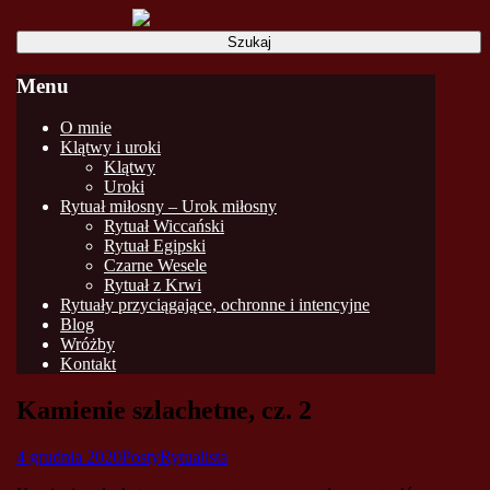
Szukaj:
Menu
Skip
O mnie
to
Klątwy i uroki
content
Klątwy
Uroki
Rytuał miłosny – Urok miłosny
Rytuał Wiccański
Rytuał Egipski
Czarne Wesele
Rytuał z Krwi
Rytuały przyciągające, ochronne i intencyjne
Blog
Wróżby
Kontakt
Kamienie szlachetne, cz. 2
4 grudnia 2020
Posty
Rytualista