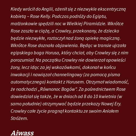
Kiedy wrócił do Anglii, ożenił się z niezwykle ekscentryczną
kobietą – Rose Kelly. Podczas podróży do Egiptu,
małżonkowie spędzili noc w Wielkiej Piramidzie. Wkrótce
Rose zaszła w ciążę, a Crowley, przekonany, że dziecko
będzie niezwykłe, roztoczył nad żoną opiekę magiczną.
Wkrótce Rose doznała objawienia. Będąc w transie ujrzała
egipskiego boga Horusa, który chciał, aby Crowley się z nim
porozumiał. Na początku Crowley nie dowierzał opowieści
żony, lecz idąc za jej wskazówkami, dokonał w końcu
inwokacji i nawiązał channelingowy (za pomocą pisma
automatycznego) kontakt z Horusem. Otrzymał wiadomość,
że nadchodzi „Równonoc Bogów”. Za pośrednictwem Rose
dowiedział się także, że w dniach od 8 do 10 kwietnia (w
samo południe) otrzymywać będzie przekazy Nowej Ery.
Crowley całe życie pragnął kontaktu ze swoim Aniołem
Stróżem.
Aiwass