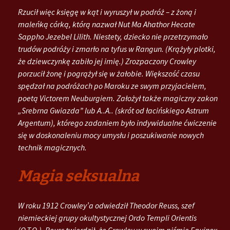
Rzucił więc księgę w kąt i wyruszył w podróż – z żoną i
maleńką córką, którą nazwał Nut Ma Ahathor Hecate
Sappho Jezebel Lilith. Niestety, dziecko nie przetrzymało
trudów podróży i zmarło na tyfus w Rangun. (Krążyły plotki,
że dziewczynkę zabiło jej imię.) Zrozpaczony Crowley
porzucił żonę i pogrążył się w żałobie. Większość czasu
spędzał na podróżach po Maroku ze swym przyjacielem,
poetą Victorem Neuburgiem. Założył także magiczny zakon
„Srebrna Gwiazda” lub A..A.. (skrót od łacińskiego Astrum
Argentum), którego zadaniem było indywidualne ćwiczenie
się w doskonaleniu mocy umysłu i poszukiwanie nowych
technik magicznych.
Magia seksualna
W roku 1912 Crowley’a odwiedził Theodor Reuss, szef
niemieckiej grupy okultystycznej Ordo Templi Orientis
(O.T.O.). Reuss twierdził, że Crowley w swoim piśmie Equinox