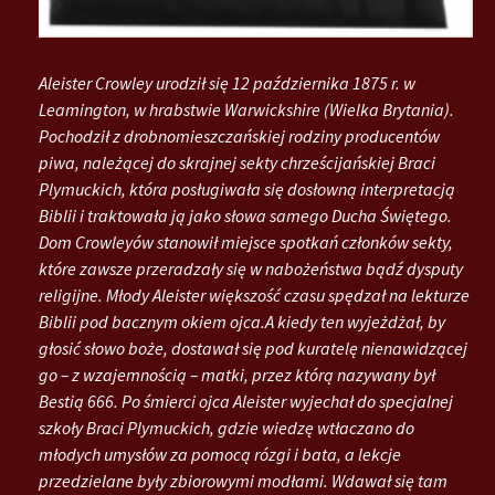
Aleister Crowley urodził się 12 października 1875 r. w
Leamington, w hrabstwie Warwickshire (Wielka Brytania).
Pochodził z drobnomieszczańskiej rodziny producentów
piwa, należącej do skrajnej sekty chrześcijańskiej Braci
Plymuckich, która posługiwała się dosłowną interpretacją
Biblii i traktowała ją jako słowa samego Ducha Świętego.
Dom Crowleyów stanowił miejsce spotkań członków sekty,
które zawsze przeradzały się w nabożeństwa bądź dysputy
religijne. Młody Aleister większość czasu spędzał na lekturze
Biblii pod bacznym okiem ojca.A kiedy ten wyjeżdżał, by
głosić słowo boże, dostawał się pod kuratelę nienawidzącej
go – z wzajemnością – matki, przez którą nazywany był
Bestią 666. Po śmierci ojca Aleister wyjechał do specjalnej
szkoły Braci Plymuckich, gdzie wiedzę wtłaczano do
młodych umysłów za pomocą rózgi i bata, a lekcje
przedzielane były zbiorowymi modłami. Wdawał się tam