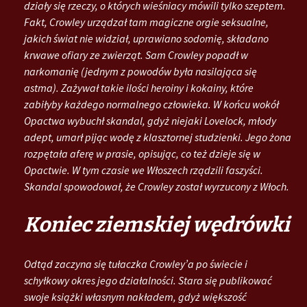
działy się rzeczy, o których wieśniacy mówili tylko szeptem.
Fakt, Crowley urządzał tam magiczne orgie seksualne,
jakich świat nie widział, uprawiano sodomię, składano
krwawe ofiary ze zwierząt. Sam Crowley popadł w
narkomanię (jednym z powodów była nasilająca się
astma). Zażywał takie ilości heroiny i kokainy, które
zabiłyby każdego normalnego człowieka. W końcu wokół
Opactwa wybuchł skandal, gdyż niejaki Lovelock, młody
adept, umarł pijąc wodę z klasztornej studzienki. Jego żona
rozpętała aferę w prasie, opisując, co też dzieje się w
Opactwie. W tym czasie we Włoszech rządzili faszyści.
Skandal spowodował, że Crowley został wyrzucony z Włoch.
Koniec ziemskiej wędrówki
Odtąd zaczyna się tułaczka Crowley’a po świecie i
schyłkowy okres jego działalności. Stara się publikować
swoje książki własnym nakładem, gdyż większość