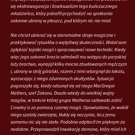
się ekstrawagancja i biseksualizm tego buńczucznego
młodzieńca, który potrafił przychodzić na spotkania
zakonne ubrany w płaszcz, pod którym nic nie miał.
Nie chciał ubierać się w staromodne stroje magiczne i
praktykować rytuałów o wątpliwej skuteczności. Wolał sam
zgłębiać tajniki magii i opracowywać nowe techniki. Kiedy
więc jego zakonni bracia odmówili mu wstępu do paryskiej
loży bractwa, wynajął kilku mocno zbudowanych mężczyzn
i, ubrany w strój góralski, razem z nimi wtargnął do lokalu,
wyrzucając z niego zdumionych okultystów. Sytuacja
pogorszyła się, kiedy odsunął się od niego MacGregor
Mathers, szef Zakonu. Doszło wtedy do wielkiej wojny
magów, w trakcie której grupa Mathersa usiłowała zabić
Crowley’a za pomocą czarnej magii. Opowiadano, że wokół
niego szalały zwierzęta, tłukły się naczynia, lecz jemu
samemu nic się nie stało. Podobno odpłacił im pięknym za
nadobne. Przeprowadził inwokację demona, który miał ich