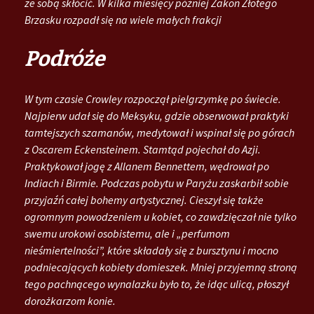
ze sobą skłócić. W kilka miesięcy później Zakon Złotego
Brzasku rozpadł się na wiele małych frakcji
Podróże
W tym czasie Crowley rozpoczął pielgrzymkę po świecie.
Najpierw udał się do Meksyku, gdzie obserwował praktyki
tamtejszych szamanów, medytował i wspinał się po górach
z Oscarem Eckensteinem. Stamtąd pojechał do Azji.
Praktykował jogę z Allanem Bennettem, wędrował po
Indiach i Birmie. Podczas pobytu w Paryżu zaskarbił sobie
przyjaźń całej bohemy artystycznej. Cieszył się także
ogromnym powodzeniem u kobiet, co zawdzięczał nie tylko
swemu urokowi osobistemu, ale i „perfumom
nieśmiertelności”, które składały się z bursztynu i mocno
podniecających kobiety domieszek. Mniej przyjemną stroną
tego pachnącego wynalazku było to, że idąc ulicą, płoszył
dorożkarzom konie.