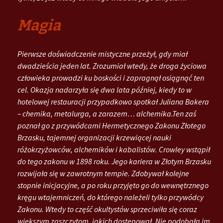
Magia
Pierwsze doświadczenie mistyczne przeżył, gdy miał
dwadzieścia jeden lat. Zrozumiał wtedy, że droga życiowa
człowieka prowadzi ku boskości i zapragnął osiągnąć ten
cel. Okazja nadarzyła się dwa lata później, kiedy to w
hotelowej restauracji przypadkowo spotkał Juliana Bakera
– chemika, metalurga, a zarazem… alchemika.Ten zaś
poznał go z przywódcami Hermetycznego Zakonu Złotego
Brzasku, tajemnej organizacji krzewiącej nauki
różokrzyżowców, alchemików i kabalistów. Crowley wstąpił
do tego zakonu w 1898 roku. Jego kariera w Złotym Brzasku
rozwijała się w zawrotnym tempie. Zdobywał kolejne
stopnie inicjacyjne, a po roku przyjęto go do wewnętrznego
kręgu wtajemniczeń, do którego należeli tylko przywódcy
Zakonu. Wtedy to część okultystów sprzeciwiła się coraz
większym zaszczytom, jakich dostępował. Nie podobała im