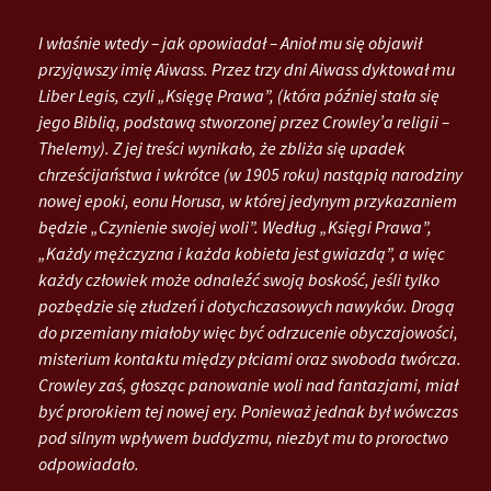
I właśnie wtedy – jak opowiadał – Anioł mu się objawił
przyjąwszy imię Aiwass. Przez trzy dni Aiwass dyktował mu
Liber Legis, czyli „Księgę Prawa”, (która później stała się
jego Biblią, podstawą stworzonej przez Crowley’a religii –
Thelemy). Z jej treści wynikało, że zbliża się upadek
chrześcijaństwa i wkrótce (w 1905 roku) nastąpią narodziny
nowej epoki, eonu Horusa, w której jedynym przykazaniem
będzie „Czynienie swojej woli”. Według „Księgi Prawa”,
„Każdy mężczyzna i każda kobieta jest gwiazdą”, a więc
każdy człowiek może odnaleźć swoją boskość, jeśli tylko
pozbędzie się złudzeń i dotychczasowych nawyków. Drogą
do przemiany miałoby więc być odrzucenie obyczajowości,
misterium kontaktu między płciami oraz swoboda twórcza.
Crowley zaś, głosząc panowanie woli nad fantazjami, miał
być prorokiem tej nowej ery. Ponieważ jednak był wówczas
pod silnym wpływem buddyzmu, niezbyt mu to proroctwo
odpowiadało.