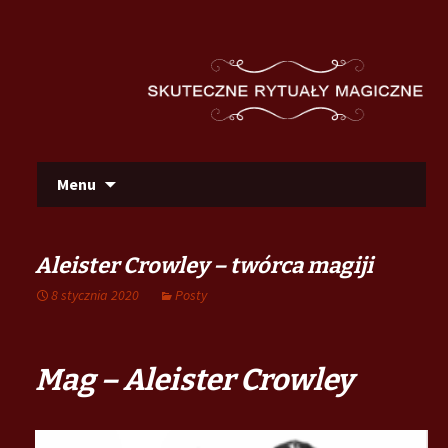
Szu
Skip
Menu
to
content
Aleister Crowley – twórca magiji
8 stycznia 2020
Posty
Mag – Aleister Crowley