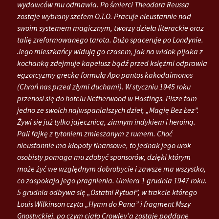
wydawców mu odmawia. Po śmierci Theodora Reussa
zostaje wybrany szefem O.T.O. Pracuje nieustannie nad
swoim systemem magicznym, tworzy dzieła literackie oraz
talię zreformowanego tarota. Dużo spaceruje po Londynie.
Jego mieszkańcy widują go czasem, jak na widok pijaka z
kochanką zdejmuje kapelusz bądź przed księżmi odprawia
egzorcyzmy grecką formułą Apo pantos kakodaimonos
(Chroń nas przed złymi duchami). W styczniu 1945 roku
przenosi się do hotelu Netherwood w Hastings. Pisze tam
jedno ze swoich najwspanialszych dzieł, „Magię Bez Łez”.
Żywi się już tylko jajecznicą, zimnym indykiem i heroiną.
Pali fajkę z tytoniem zmieszanym z rumem. Choć
nieustannie ma kłopoty finansowe, to jednak jego urok
osobisty pomaga mu zdobyć sponsorów, dzięki którym
może żyć we względnym dobrobycie i zawsze ma wszystko,
co zaspokaja jego pragnienia. Umiera 1 grudnia 1947 roku.
5 grudnia odbywa się „Ostatni Rytuał”, w trakcie którego
Louis Wilkinson czyta „Hymn do Pana” i fragment Mszy
Gnostyckiej, po czym ciało Crowley’a zostaje poddane