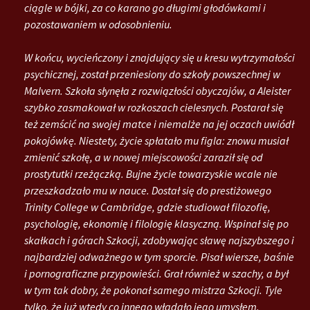
ciągle w bójki, za co karano go długimi głodówkami i
pozostawaniem w odosobnieniu.
W końcu, wycieńczony i znajdujący się u kresu wytrzymałości
psychicznej, został przeniesiony do szkoły powszechnej w
Malvern. Szkoła słynęła z rozwiązłości obyczajów, a Aleister
szybko zasmakował w rozkoszach cielesnych. Postarał się
też zemścić na swojej matce i niemalże na jej oczach uwiódł
pokojówkę. Niestety, życie spłatało mu figla: znowu musiał
zmienić szkołę, a w nowej miejscowości zaraził się od
prostytutki rzeżączką. Bujne życie towarzyskie wcale nie
przeszkadzało mu w nauce. Dostał się do prestiżowego
Trinity College w Cambridge, gdzie studiował filozofię,
psychologię, ekonomię i filologię klasyczną. Wspinał się po
skałkach i górach Szkocji, zdobywając sławę najszybszego i
najbardziej odważnego w tym sporcie. Pisał wiersze, baśnie
i pornograficzne przypowieści. Grał również w szachy, a był
w tym tak dobry, że pokonał samego mistrza Szkocji. Tyle
tylko, że już wtedy co innego władało jego umysłem.