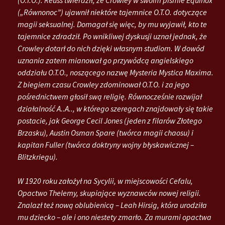
(„Równonoc”) ujawnił niektóre tajemnice O.T.O. dotyczące
magii seksualnej. Domagał się więc, by mu wyjawił, kto te
tajemnice zdradził. Po wnikliwej dyskusji uznał jednak, że
Crowley dotarł do nich dzięki własnym studiom. W dowód
uznania zatem mianował go przywódcą angielskiego
oddziału O.T.O., noszącego nazwę Mysteria Mystica Maxima.
Z biegiem czasu Crowley zdominował O.T.O. i za jego
pośrednictwem głosił swą religię. Równocześnie rozwijał
działalność A..A.., w którego szeregach znajdowały się takie
postacie, jak George Cecil Jones (jeden z filarów Złotego
Brzasku), Austin Osman Spare (twórca magii chaosu) i
kapitan Fuller (twórca doktryny wojny błyskawicznej –
Blitzkriegu).
W 1920 roku założył na Sycylii, w miejscowości Cefalu,
Opactwo Thelemy, skupiające wyznawców nowej religii.
Znalazł też nową oblubienicą – Leah Hirsig, która urodziła
mu dziecko – ale i ono niestety zmarło. Za murami opactwa