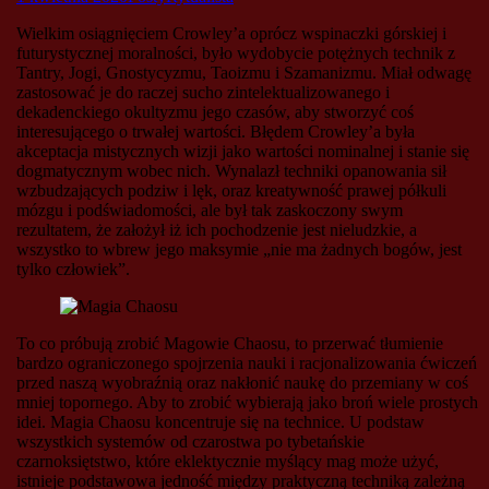
Wielkim osiągnięciem Crowley’a oprócz wspinaczki górskiej i
futurystycznej moralności, było wydobycie potężnych technik z
Tantry, Jogi, Gnostycyzmu, Taoizmu i Szamanizmu. Miał odwagę
zastosować je do raczej sucho zintelektualizowanego i
dekadenckiego okultyzmu jego czasów, aby stworzyć coś
interesującego o trwałej wartości. Błędem Crowley’a była
akceptacja mistycznych wizji jako wartości nominalnej i stanie się
dogmatycznym wobec nich. Wynalazł techniki opanowania sił
wzbudzających podziw i lęk, oraz kreatywność prawej półkuli
mózgu i podświadomości, ale był tak zaskoczony swym
rezultatem, że założył iż ich pochodzenie jest nieludzkie, a
wszystko to wbrew jego maksymie „nie ma żadnych bogów, jest
tylko człowiek”.
To co próbują zrobić Magowie Chaosu, to przerwać tłumienie
bardzo ograniczonego spojrzenia nauki i racjonalizowania ćwiczeń
przed naszą wyobraźnią oraz nakłonić naukę do przemiany w coś
mniej topornego. Aby to zrobić wybierają jako broń wiele prostych
idei. Magia Chaosu koncentruje się na technice. U podstaw
wszystkich systemów od czarostwa po tybetańskie
czarnoksiętstwo, które eklektycznie myślący mag może użyć,
istnieje podstawowa jedność między praktyczną techniką zależną