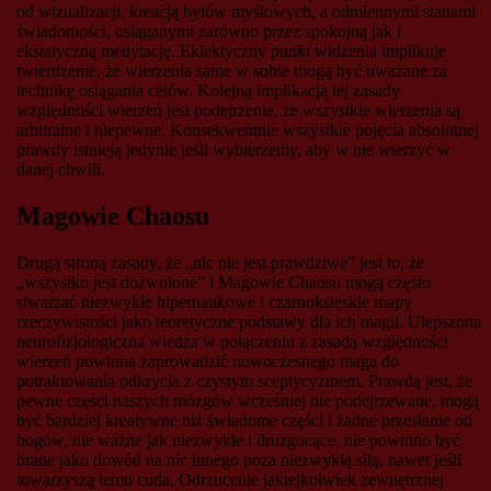
od wizualizacji, kreacją bytów myślowych, a odmiennymi stanami
świadomości, osiąganymi zarówno przez spokojną jak i
ekstatyczną medytację. Eklektyczny punkt widzenia implikuje
twierdzenie, że wierzenia same w sobie mogą być uważane za
technikę osiągania celów. Kolejną implikacją tej zasady
względności wierzeń jest podejrzenie, że wszystkie wierzenia są
arbitralne i niepewne. Konsekwentnie wszystkie pojęcia absolutnej
prawdy istnieją jedynie jeśli wybierzemy, aby w nie wierzyć w
danej chwili.
Magowie Chaosu
Drugą stroną zasady, że „nic nie jest prawdziwe” jest to, że
„wszystko jest dozwolone” i Magowie Chaosu mogą często
stwarzać niezwykłe hipernaukowe i czarnoksięskie mapy
rzeczywistości jako teoretyczne podstawy dla ich magii. Ulepszona
neurofizjologiczna wiedza w połączeniu z zasadą względności
wierzeń powinna zaprowadzić nowoczesnego maga do
potraktowania odkrycia z czystym sceptycyzmem. Prawdą jest, że
pewne części naszych mózgów wcześniej nie podejrzewane, mogą
być bardziej kreatywne niż świadome części i żadne przesłanie od
bogów, nie ważne jak niezwykłe i druzgocące, nie powinno być
brane jako dowód na nic innego poza niezwykłą siłą, nawet jeśli
towarzyszą temu cuda. Odrzucenie jakiejkolwiek zewnętrznej