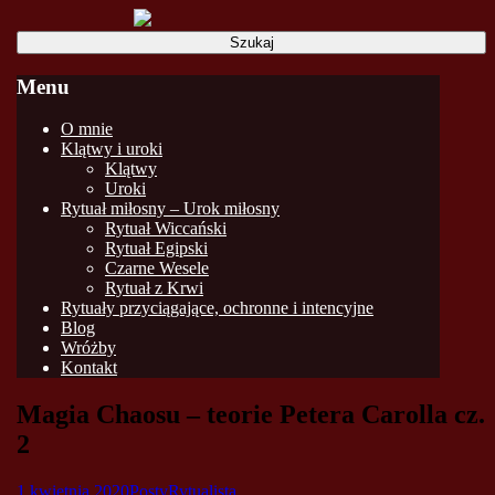
Szukaj:
Menu
Skip
O mnie
to
Klątwy i uroki
content
Klątwy
Uroki
Rytuał miłosny – Urok miłosny
Rytuał Wiccański
Rytuał Egipski
Czarne Wesele
Rytuał z Krwi
Rytuały przyciągające, ochronne i intencyjne
Blog
Wróżby
Kontakt
Magia Chaosu – teorie Petera Carolla cz.
2
1 kwietnia 2020
Posty
Rytualista