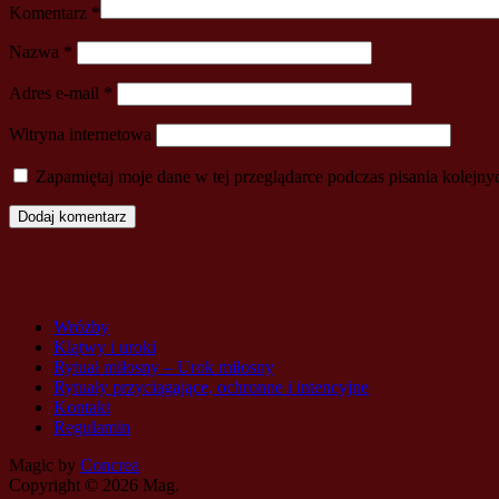
Komentarz
*
Nazwa
*
Adres e-mail
*
Witryna internetowa
Zapamiętaj moje dane w tej przeglądarce podczas pisania kolejny
Wróżby
Klątwy i uroki
Rytuał miłosny – Urok miłosny
Rytuały przyciągające, ochronne i intencyjne
Kontakt
Regulamin
Magic by
Concrea
Copyright ©
2026 Mag.