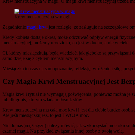
Krew menstruacyjna w magii. O magii krwi menstruacyjnej trzeba mówi
Krew menstruacyjna w magii
Zagadnienie
magii krwi
jest rozległe, że ​​zasługuje na szczegółowe 
Kiedy kobieta dostaje okres, może odczuwać odpływ energii fizyczn
menstruacyjnej, możemy urodzić to, co jest w duchu, a nie w ciele.
Ci, którzy miesiączkują, będą wiedzieć, jak głęboko są przywiąza
samo dzieje się z cyklem menstruacyjnym.
Miesiączka to czas na samopoznanie, refleksję, wróżenie i siłę „przyc
Czy Magia Krwi Menstruacyjnej Jest Bez
Magia krwi i rytuał nie wymagają poświęcenia, ponieważ można je swob
lub długopis, którym włada miłośnik słów.
Krew menstruacyjna ma całą moc krwi i jest dla ciebie bardzo osobis
Ale jeśli miesiączkujesz, to jest TWOJA moc.
Nie do nas )mężczyzn) należy mówić, jak wykorzystać moc okresu do
czarnej magii. Na przykład związania innej osoby z twoją wolą.