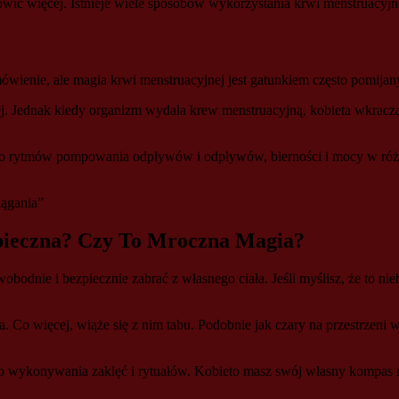
ć więcej. Istnieje wiele sposobów wykorzystania krwi menstruacyjnej 
omówienie, ale magia krwi menstruacyjnej jest gatunkiem często pomija
ej. Jednak kiedy organizm wydala krew menstruacyjną, kobieta wkrac
ni do rytmów pompowania odpływów i odpływów, bierności i mocy w ró
iągania”
pieczna? Czy To Mroczna Magia?
odnie i bezpiecznie zabrać z własnego ciała. Jeśli myślisz, że to niebe
ta. Co więcej, wiąże się z nim tabu. Podobnie jak czary na przestrzen
 wykonywania zaklęć i rytuałów. Kobieto masz swój własny kompas mo