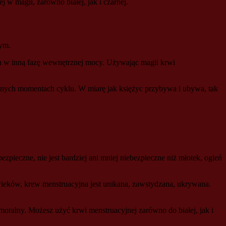
w magii, zarówno białej, jak i czarnej.
nym.
za w inną fazę wewnętrznej mocy. Używając magii krwi
żnych momentach cyklu. W miarę jak księżyc przybywa i ubywa, tak
zpieczne, nie jest bardziej ani mniej niebezpieczne niż młotek, ogień
i wieków, krew menstruacyjna jest unikana, zawstydzana, ukrywana.
ralny. Możesz użyć krwi menstruacyjnej zarówno do białej, jak i