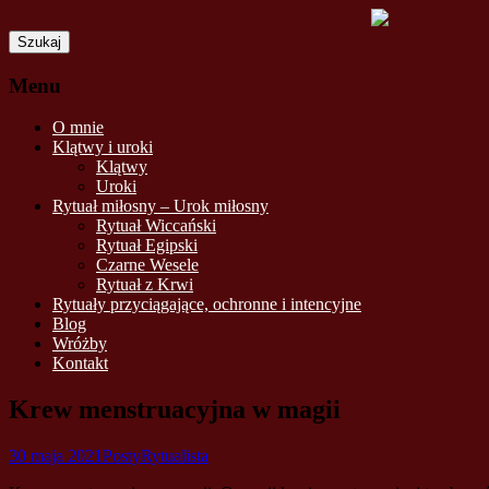
Szukaj:
Menu
Skip
O mnie
to
Klątwy i uroki
content
Klątwy
Uroki
Rytuał miłosny – Urok miłosny
Rytuał Wiccański
Rytuał Egipski
Czarne Wesele
Rytuał z Krwi
Rytuały przyciągające, ochronne i intencyjne
Blog
Wróżby
Kontakt
Krew menstruacyjna w magii
30 maja 2021
Posty
Rytualista