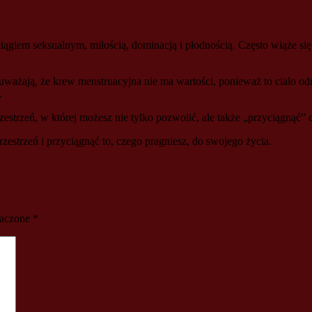
iem seksualnym, miłością, dominacją i płodnością. Często wiąże się to 
ażają, że krew menstruacyjna nie ma wartości, ponieważ to ciało odrz
.
estrzeń, w której możesz nie tylko pozwolić, ale także „przyciągnąć” 
estrzeń i przyciągnąć to, czego pragniesz, do swojego życia.
naczone
*